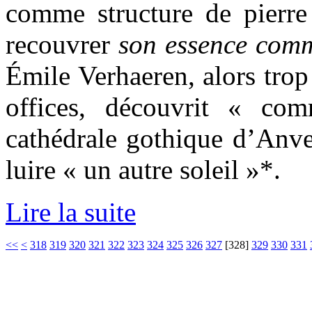
comme structure de pierr
recouvrer
son essence comm
Émile Verhaeren, alors trop
offices, découvrit « c
cathédrale gothique d’Anver
luire « un autre soleil »*.
Lire la suite
<<
<
318
319
320
321
322
323
324
325
326
327
[
328
]
329
330
331