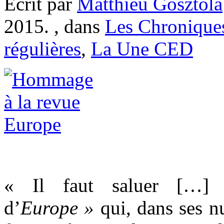
Ecrit par
Matthieu Gosztola
2015. , dans
Les Chronique
régulières
,
La Une CED
« Il faut saluer […] l’
d’
Europe »
qui, dans ses nu