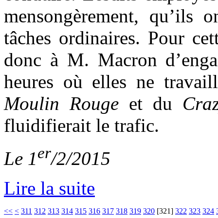
mensongèrement, qu’ils o
tâches ordinaires. Pour cet
donc à M. Macron d’enga
heures où elles ne travail
Moulin Rouge
et du
Cra
fluidifierait le trafic.
er
Le 1
/2/2015
Lire la suite
<<
<
311
312
313
314
315
316
317
318
319
320
[
321
]
322
323
324