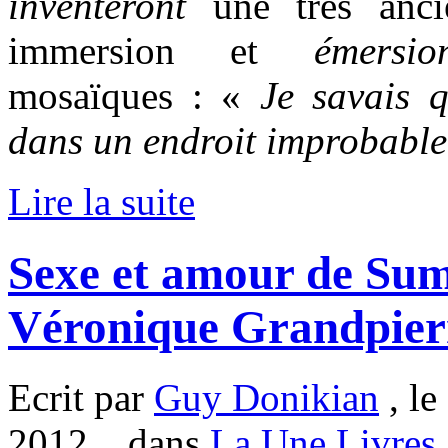
inventeront
une très anc
immersion et
émersio
mosaïques : «
Je savais q
dans un endroit improbable
Lire la suite
Sexe et amour de Sum
Véronique Grandpier
Ecrit par
Guy Donikian
, le
2012. , dans
La Une Livres