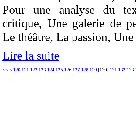
Pour une analyse du text
critique, Une galerie de p
Le théâtre, La passion, Une
Lire la suite
<<
<
120
121
122
123
124
125
126
127
128
129
[
130
]
131
132
133