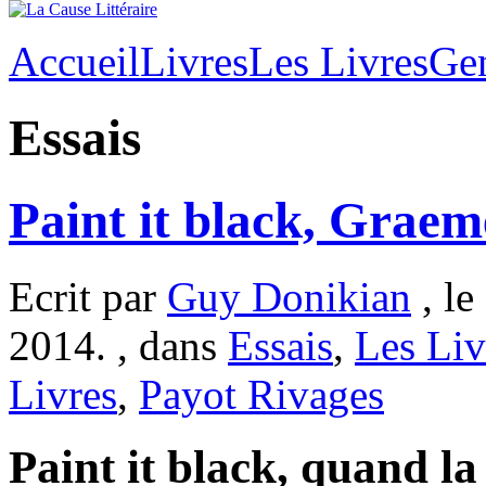
Accueil
Livres
Les Livres
Ge
Essais
Paint it black, Grae
Ecrit par
Guy Donikian
, le
2014. , dans
Essais
,
Les Liv
Livres
,
Payot Rivages
Paint it black, quand la