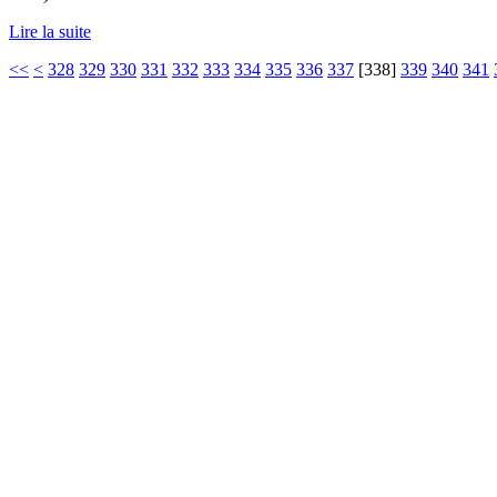
Lire la suite
<<
<
328
329
330
331
332
333
334
335
336
337
[
338
]
339
340
341