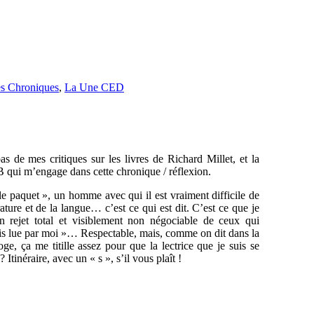
s Chroniques
,
La Une CED
s de mes critiques sur les livres de Richard Millet, et la
FB qui m’engage dans cette chronique / réflexion.
le paquet », un homme avec qui il est vraiment difficile de
ature et de la langue… c’est ce qui est dit. C’est ce que je
un rejet total et visiblement non négociable de ceux qui
mais lue par moi »… Respectable, mais, comme on dit dans la
ge, ça me titille assez pour que la lectrice que je suis se
Itinéraire, avec un « s », s’il vous plaît !