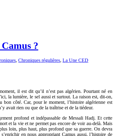
e Camus ?
roniques
,
Chroniques régulières
,
La Une CED
oment, il est dit qu’il n’est pas algérien. Pourtant né en
ci, la lumière, le sel aussi et surtout. La raison est, dit-on,
u bon côté. Car, pour le moment, l’histoire algérienne est
 avait rien ou que de la traîtrise et de la tiédeur.
gement profond et indépassable de Messali Hadj. Et cette
 mort et la vie et ne permet pas encore de voir au-delà. Mais
 plus loin, plus haut, plus profond que sa guerre. On devra
t s’enrichir en nous appropriant Camus aussi, l’histoire de