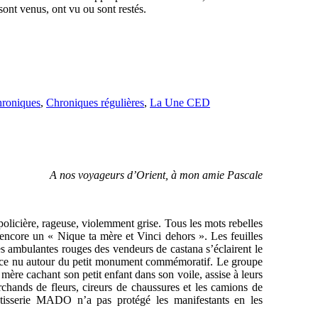
sont venus, ont vu ou sont restés.
roniques
,
Chroniques régulières
,
La Une CED
A nos voyageurs d’Orient, à mon amie Pascale
e policière, rageuse, violemment grise. Tous les mots rebelles
 encore un « Nique ta mère et Vinci dehors ». Les feuilles
es ambulantes rouges des vendeurs de castana s’éclairent le
space nu autour du petit monument commémoratif. Le groupe
mère cachant son petit enfant dans son voile, assise à leurs
rchands de fleurs, cireurs de chaussures et les camions de
âtisserie MADO n’a pas protégé les manifestants en les