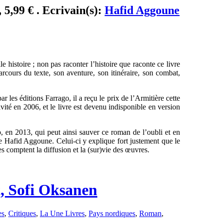
 5,99 € . Ecrivain(s):
Hafid Aggoune
elle histoire ; non pas raconter l’histoire que raconte ce livre
arcours du texte, son aventure, son itinéraire, son combat,
les éditions Farrago, il a reçu le prix de l’Armitière cette
ité en 2006, et le livre est devenu indisponible en version
b, en 2013, qui peut ainsi sauver ce roman de l’oubli et en
de Hafid Aggoune. Celui-ci y explique fort justement que le
 comptent la diffusion et la (sur)vie des œuvres.
, Sofi Oksanen
es
,
Critiques
,
La Une Livres
,
Pays nordiques
,
Roman
,