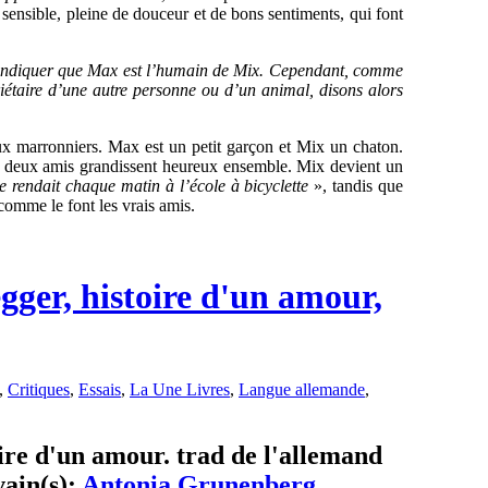
 sensible, pleine de douceur et de bons sentiments, qui font
si indiquer que Max est l’humain de Mix. Cependant, comme
priétaire d’une autre personne ou d’un animal, disons alors
x marronniers. Max est un petit garçon et Mix un chaton.
es deux amis grandissent heureux ensemble. Mix devient un
e rendait chaque matin à l’école à bicyclette
», tandis que
, comme le font les vrais amis.
ger, histoire d'un amour,
,
Critiques
,
Essais
,
La Une Livres
,
Langue allemande
,
re d'un amour. trad de l'allemand
vain(s):
Antonia Grunenberg