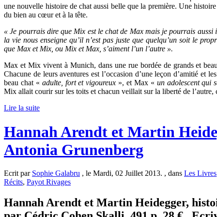
une nouvelle histoire de chat aussi belle que la première. Une histoire
du bien au cœur et à la tête.
« Je pourrais dire que Mix est le chat de Max mais je pourrais aus
la vie nous enseigne qu’il n’est pas juste que quelqu’un soit le pro
que Max et Mix, ou Mix et Max, s’aiment l’un l’autre ».
Max et Mix vivent à Munich, dans une rue bordée de grands et beau
Chacune de leurs aventures est l’occasion d’une leçon d’amitié et l
beau chat «
adulte, fort et vigoureux
», et Max «
un adolescent qui s
Mix allait courir sur les toits et chacun veillait sur la liberté de l’autre
Lire la suite
Hannah Arendt et Martin Heideg
Antonia Grunenberg
Ecrit par
Sophie Galabru
, le Mardi, 02 Juillet 2013. , dans
Les Livres
Récits
,
Payot Rivages
Hannah Arendt et Martin Heidegger, histoi
par Cédric Cohen Skalli. 491 p. 28 € . Ecri