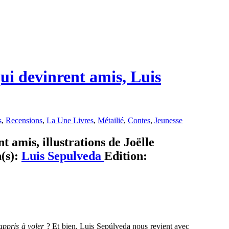
qui devinrent amis, Luis
s
,
Recensions
,
La Une Livres
,
Métailié
,
Contes
,
Jeunesse
t amis, illustrations de Joëlle
n(s):
Luis Sepulveda
Edition:
 appris à voler
? Et bien, Luis Sepúlveda nous revient avec