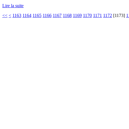
Lire la suite
<<
<
1163
1164
1165
1166
1167
1168
1169
1170
1171
1172
[
1173
]
1