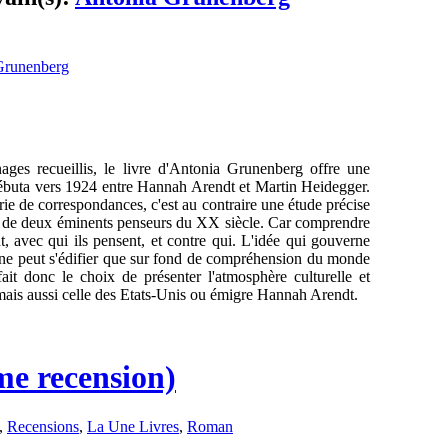
nages recueillis, le livre d'Antonia Grunenberg offre une
i débuta vers 1924 entre Hannah Arendt et Martin Heidegger.
rie de correspondances, c'est au contraire une étude précise
ntre de deux éminents penseurs du XX siècle. Car comprendre
nt, avec qui ils pensent, et contre qui. L'idée qui gouverne
els ne peut s'édifier que sur fond de compréhension du monde
r fait donc le choix de présenter l'atmosphère culturelle et
mais aussi celle des Etats-Unis ou émigre Hannah Arendt.
me recension)
,
Recensions
,
La Une Livres
,
Roman