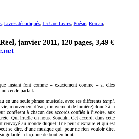
s
,
Livres décortiqués
,
La Une Livres
,
Poésie
,
Roman
,
Réel, janvier 2011, 120 pages, 3,49 €
e.net
haque instant font comme – exactement comme – si elles
un cercle parfait.
au en une seule phrase musicale, avec ses différents
tempi
,
e vie, mouvement d’eau, mouvement de lumière) donné à la
ur confèrent à chacun des accords confiés à l’ivoire, aux
ecrète. Qui irradie en nous. Soudain. Cet accord, dans cette
ant renvoyé au monde duquel il ne peut s’extraire et qui est
 peut se dire, d’une musique qui, pour ne rien vouloir dire,
 singularité la façonne de bout en bout.