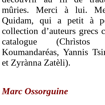
mûries. Merci à lui. Mer
Quidam, qui a petit à pe
collection d’auteurs grecs
catalogue (Chrìstos
Koumandaréas, Yannis Tsir
et Zyrànna Zatèli).
Marc Ossorguine