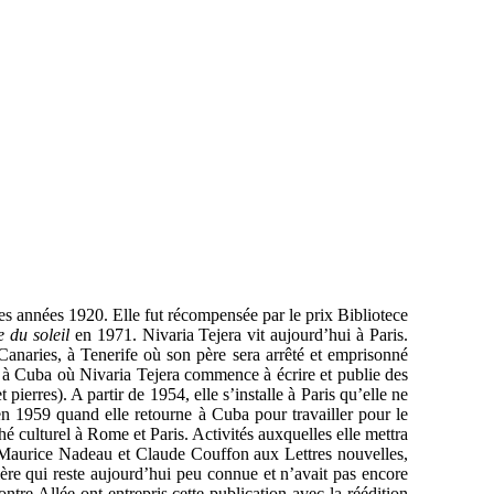
des années 1920. Elle fut récompensée par le prix Bibliotece
du soleil
en 1971. Nivaria Tejera vit aujourd’hui à Paris.
s Canaries, à Tenerife où son père sera arrêté et emprisonné
re à Cuba où Nivaria Tejera commence à écrire et publie des
 pierres). A partir de 1954, elle s’installe à Paris qu’elle ne
n 1959 quand elle retourne à Cuba pour travailler pour le
 culturel à Rome et Paris. Activités auxquelles elle mettra
r Maurice Nadeau et Claude Couffon aux Lettres nouvelles,
ère qui reste aujourd’hui peu connue et n’avait pas encore
Contre Allée ont entrepris cette publication avec la réédition