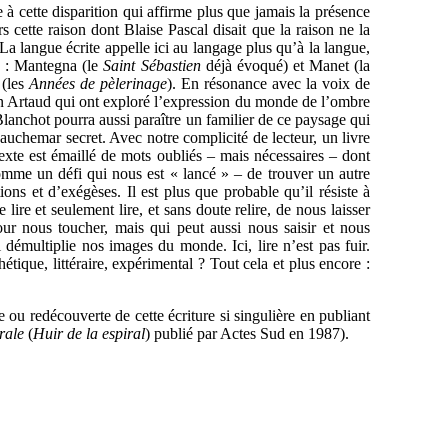
e à cette disparition qui affirme plus que jamais la présence
s cette raison dont Blaise Pascal disait que la raison ne la
 La langue écrite appelle ici au langage plus qu’à la langue,
s : Mantegna (le
Saint Sébastien
déjà évoqué) et Manet (la
 (les
Années de pèlerinage
). En résonance avec la voix de
in Artaud qui ont exploré l’expression du monde de l’ombre
 Blanchot pourra aussi paraître un familier de ce paysage qui
u cauchemar secret. Avec notre complicité de lecteur, un livre
texte est émaillé de mots oubliés – mais nécessaires – dont
comme un défi qui nous est « lancé » – de trouver un autre
ions et d’exégèses. Il est plus que probable qu’il résiste à
lire et seulement lire, et sans doute relire, de nous laisser
pour nous toucher, mais qui peut aussi nous saisir et nous
 démultiplie nos images du monde. Ici, lire n’est pas fuir.
thétique, littéraire, expérimental ? Tout cela et plus encore :
ou redécouverte de cette écriture si singulière en publiant
rale
(
Huir de la espiral
) publié par Actes Sud en 1987).