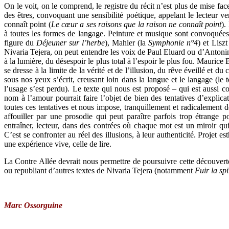
On le voit, on le comprend, le registre du récit n’est plus de mise fac
des êtres, convoquant une sensibilité poétique, appelant le lecteur ver
connaît point (
Le cœur a ses raisons que la raison ne connaît point
).
à toutes les formes de langage. Peinture et musique sont convoquée
figure du
Déjeuner sur l’herbe
), Mahler (la
Symphonie n°4
) et Liszt
Nivaria Tejera, on peut entendre les voix de Paul Eluard ou d’Anton
à la lumière, du désespoir le plus total à l’espoir le plus fou. Maurice
se dresse à la limite de la vérité et de l’illusion, du rêve éveillé et d
sous nos yeux s’écrit, creusant loin dans la langue et le langage (le 
l’usage s’est perdu). Le texte qui nous est proposé – qui est aussi 
nom à l’amour pourrait faire l’objet de bien des tentatives d’explicat
toutes ces tentatives et nous impose, tranquillement et radicalement de 
affouiller par une prosodie qui peut paraître parfois trop étrange 
entraîner, lecteur, dans des contrées où chaque mot est un miroir qui
C’est se confronter au réel des illusions, à leur authenticité. Projet es
une expérience vive, celle de lire.
La Contre Allée devrait nous permettre de poursuivre cette découverte 
ou republiant d’autres textes de Nivaria Tejera (notamment
Fuir la spi
Marc Ossorguine