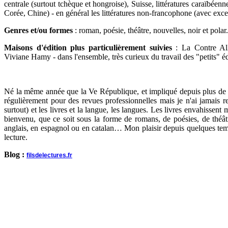
centrale (surtout tchèque et hongroise), Suisse, littératures caraïbéenn
Corée, Chine) - en général les littératures non-francophone (avec exce
Genres et/ou formes
: roman, poésie, théâtre, nouvelles, noir et polar..
Maisons d'édition plus particulièrement suivies
: La Contre Al
Viviane Hamy - dans l'ensemble, très curieux du travail des "petits" éd
Né la même année que la Ve République, et impliqué depuis plus de ving
régulièrement pour des revues professionnelles mais je n'ai jamais r
surtout) et les livres et la langue, les langues. Les livres envahissen
bienvenu, que ce soit sous la forme de romans, de poésies, de théât
anglais, en espagnol ou en catalan… Mon plaisir depuis quelques temp
lecture.
Blog :
filsdelectures.fr