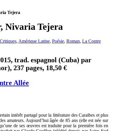
ria Tejera
, Nivaria Tejera
Critiques
,
Amérique Latine
,
Poésie
,
Roman
,
La Contre
015, trad. espagnol (Cuba) par
r), 237 pages, 18,50 €
ntre Allée
ain intérêt partagé pour la littérature des Caraïbes et plus
es amateurs. Aujourd’hui âgée de 85 ans (elle est née sur
qu’une de ses œuvres est traduite pour la première fois en
 traduit par Claude Couffon (réédité depuis par Actes Sud