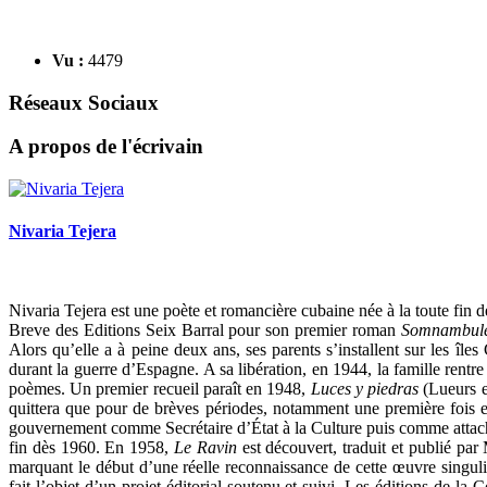
Vu :
4479
Réseaux Sociaux
A propos de l'écrivain
Nivaria Tejera
Nivaria Tejera est une poète et romancière cubaine née à la toute fin 
Breve des Editions Seix Barral pour son premier roman
Somnambule 
Alors qu’elle a à peine deux ans, ses parents s’installent sur les île
durant la guerre d’Espagne. A sa libération, en 1944, la famille rent
poèmes. Un premier recueil paraît en 1948,
Luces y piedras
(Lueurs et
quittera que pour de brèves périodes, notamment une première fois e
gouvernement comme Secrétaire d’État à la Culture puis comme attaché
fin dès 1960. En 1958,
Le Ravin
est découvert, traduit et publié pa
marquant le début d’une réelle reconnaissance de cette œuvre singuli
fait l’objet d’un projet éditorial soutenu et suivi. Les éditions de la 