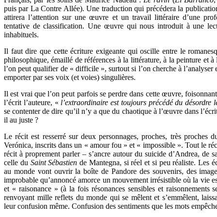
puis par La Contre Allée). Une traduction qui précédera la publicati
attirera l’attention sur une œuvre et un travail littéraire d’une prof
tentative de classification. Une œuvre qui nous introduit à une le
inhabituels.
Il faut dire que cette écriture exigeante qui oscille entre le romanesqu
philosophique, émaillé de références à la littérature, à la peinture et
l’on peut qualifier de « difficile », surtout si l’on cherche à l’analyser
emporter par ses voix (et voies) singulières.
Il est vrai que l’on peut parfois se perdre dans cette œuvre, foisonna
l’écrit l’auteure, «
l’extraordinaire est toujours précédé du désordre
se contenter de dire qu’il n’y a que du chaotique à l’œuvre dans l’écri
il au juste ?
Le récit est resserré sur deux personnages, proches, très proches d
Verónica, inscrits dans un « amour fou » et « impossible ». Tout le réci
récit à proprement parler – s’ancre autour du suicide d’Andrea, de s
celle du
Saint Sébastien
de Mantegna, si réel et si peu réaliste. Les é
au monde vont ouvrir la boîte de Pandore des souvenirs, des image
improbable qu’annoncé amorce un mouvement irrésistible où la vie est 
et « raisonance » (à la fois résonances sensibles et raisonnements s
renvoyant mille reflets du monde qui se mêlent et s’emmêlent, laiss
leur confusion même. Confusion des sentiments que les mots empêche