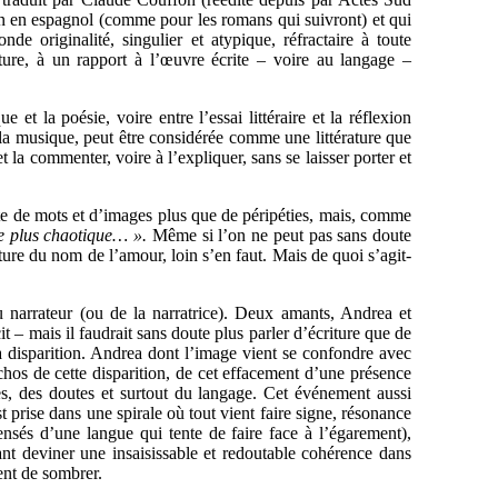
on en espagnol (comme pour les romans qui suivront) et qui
onde originalité, singulier et atypique, réfractaire à toute
cture, à un rapport à l’œuvre écrite – voire au langage –
e et la poésie, voire entre l’essai littéraire et la réflexion
 à la musique, peut être considérée comme une littérature que
 et la commenter, voire à l’expliquer, sans se laisser porter et
nte de mots et d’images plus que de péripéties, mais, comme
 le plus chaotique… ».
Même si l’on ne peut pas sans doute
ture du nom de l’amour, loin s’en faut. Mais de quoi s’agit-
u narrateur (ou de la narratrice). Deux amants, Andrea et
t – mais il faudrait sans doute plus parler d’écriture que de
a disparition. Andrea dont l’image vient se confondre avec
chos de cette disparition, de cet effacement d’une présence
s, des doutes et surtout du langage. Cet événement aussi
prise dans une spirale où tout vient faire signe, résonance
ensés d’une langue qui tente de faire face à l’égarement),
ant deviner une insaisissable et redoutable cohérence dans
nt de sombrer.