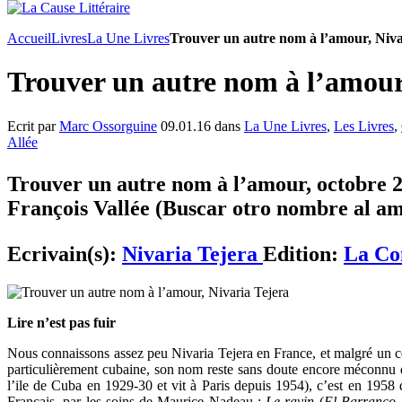
Accueil
Livres
La Une Livres
Trouver un autre nom à l’amour, Niva
Trouver un autre nom à l’amour
Ecrit par
Marc Ossorguine
09.01.16 dans
La Une Livres
,
Les Livres
,
Allée
Trouver un autre nom à l’amour, octobre 2
François Vallée (Buscar otro nombre al amo
Ecrivain(s):
Nivaria Tejera
Edition:
La Co
Lire n’est pas fuir
Nous connaissons assez peu Nivaria Tejera en France, et malgré un cert
particulièrement cubaine, son nom reste sans doute encore méconnu d
l’ile de Cuba en 1929-30 et vit à Paris depuis 1954), c’est en 1958 
Français, par les soins de Maurice Nadeau :
Le ravin
(
El Barranco
,