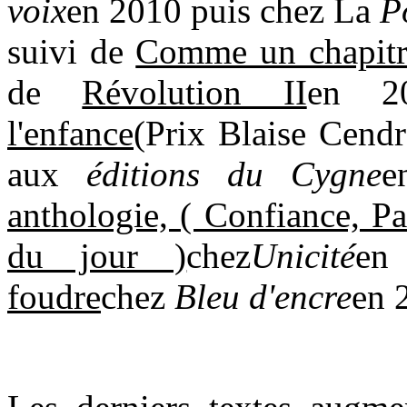
voix
en 2010 puis chez La
P
suivi
de
Comme un chapitre
de
Révolution II
en 2
l'enfance
(Prix Blaise Cendr
aux
éditions du Cygne
e
anthologie, ( Confiance, Pa
du jour )
chez
Unicité
en
foudre
chez
Bleu d'encre
en 