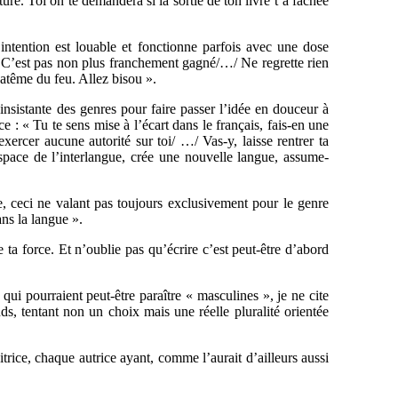
ure. Toi on te demandera si la sortie de ton livre t’a fâchée
L’intention est louable et fonctionne parfois avec une dose
é. C’est pas non plus franchement gagné/…/ Ne regrette rien
batême du feu. Allez bisou ».
 insistante des genres pour faire passer l’idée en douceur à
ce : « Tu te sens mise à l’écart dans le français, fais-en une
exercer aucune autorité sur toi/ …/ Vas-y, laisse rentrer ta
space de l’interlangue, crée une nouvelle langue, assume-
re, ceci ne valant pas toujours exclusivement pour le genre
ans la langue ».
e ta force. Et n’oublie pas qu’écrire c’est peut-être d’abord
qui pourraient peut-être paraître « masculines », je ne cite
ends, tentant non un choix mais une réelle pluralité orientée
ditrice, chaque autrice ayant, comme l’aurait d’ailleurs aussi