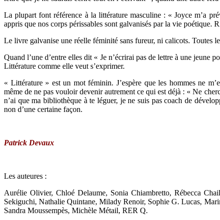
La plupart font référence à la littérature masculine : « Joyce m’a pré
appris que nos corps périssables sont galvanisés par la vie poétique. R
Le livre galvanise une réelle féminité sans fureur, ni calicots. Toutes le
Quand l’une d’entre elles dit « Je n’écrirai pas de lettre à une jeune p
Littérature comme elle veut s’exprimer.
« Littérature » est un mot féminin. J’espère que les hommes ne m’en
même de ne pas vouloir devenir autrement ce qui est déjà : « Ne cherch
n’ai que ma bibliothèque à te léguer, je ne suis pas coach de dévelop
non d’une certaine façon.
Patrick Devaux
Les auteures :
Aurélie Olivier, Chloé Delaume, Sonia Chiambretto, Rébecca Chail
Sekiguchi, Nathalie Quintane, Milady Renoir, Sophie G. Lucas, Mar
Sandra Moussempès, Michèle Métail, RER Q.