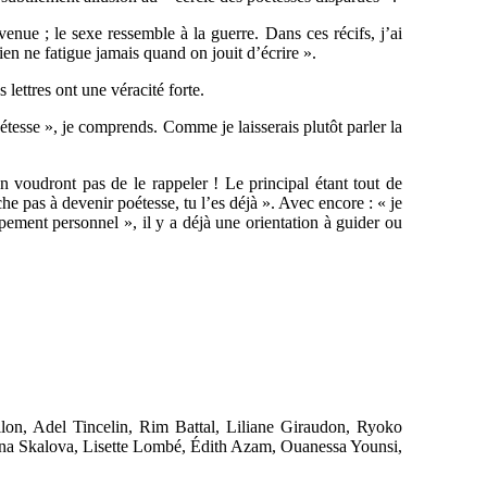
venue ; le sexe ressemble à la guerre. Dans ces récifs, j’ai
ien ne fatigue jamais quand on jouit d’écrire ».
s lettres ont une véracité forte.
oétesse », je comprends. Comme je laisserais plutôt parler la
 voudront pas de le rappeler ! Le principal étant tout de
e pas à devenir poétesse, tu l’es déjà ». Avec encore : « je
pement personnel », il y a déjà une orientation à guider ou
lon, Adel Tincelin, Rim Battal, Liliane Giraudon, Ryoko
ina Skalova, Lisette Lombé, Édith Azam, Ouanessa Younsi,