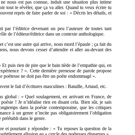
 ne nous est pas connue, induit une situation plus intime
ir tout te révéler, que ça va aller. Quand tu veux écrire tu
vent repris de faire parler de soi : « Décris les détails, et
ti par l’éditrice devenant un peu l’auteure de toutes tant
 rôle de l’éditeur/éditrice dans un contexte anthologique.
et c’est une autre qui arrive, nous mord l’épaule ; ça fait du
iens, nous devons cesser d’attendre et aller au-devant des
: « Et puis rien de pire que le bain tiède de l’empathie qui, en
e expérience ? ». Cette dernière preneuse de parole propose
’une poétesse ne doit pas être un poète endommagé ».
vent le fait d’écritures masculines : Bataille, Artaud, etc.
plus global : « Quel soulagement, en arrivant en France, de
ésie ! Je n’idéalise rien en disant cela. Bien sûr, je sais
ngtemps dans la poésie contemporaine, que les critiques
enance à un genre n’incite pas obligatoirement l’obligation
 préétabli dans le genre.
tre et pourtant y répondre : « Tu reposes la question de la
a subtilement allusion au « cercle des poétesses disparues ».