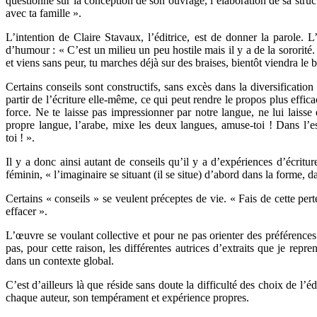
questionné sur la conception de son ouvrage, l’élaboration de sa struct
avec ta famille ».
L’intention de Claire Stavaux, l’éditrice, est de donner la parole. 
d’humour : « C’est un milieu un peu hostile mais il y a de la sororit
et viens sans peur, tu marches déjà sur des braises, bientôt viendra le 
Certains conseils sont constructifs, sans excès dans la diversification
partir de l’écriture elle-même, ce qui peut rendre le propos plus effica
force. Ne te laisse pas impressionner par notre langue, ne lui laisse 
propre langue, l’arabe, mixe les deux langues, amuse-toi ! Dans l’e
toi ! ».
Il y a donc ainsi autant de conseils qu’il y a d’expériences d’écritu
féminin, « l’imaginaire se situant (il se situe) d’abord dans la forme, d
Certains « conseils » se veulent préceptes de vie. « Fais de cette pert
effacer ».
L’œuvre se voulant collective et pour ne pas orienter des préférences 
pas, pour cette raison, les différentes autrices d’extraits que je repr
dans un contexte global.
C’est d’ailleurs là que réside sans doute la difficulté des choix de l’é
chaque auteur, son tempérament et expérience propres.