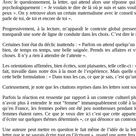
Avec le questionnement, la lettre, qui attend alors une réponse qui
psychologiquement : « Je voulais te dire de là où je suis et sans voulo
peux ». On y retrouve alors un certain maternalisme avec le conseil sou
parle de toi, de toi et encore de toi ».
Progressivement, à la lecture, m’apparaît le contexte global pressen
transparaît une sorte de ligne de conduite dans les choix. C’est dire le
Certaines font état du déclic inattendu : « Parfois on attend quelqu’un 
bien, de temps en temps, une belle saignée. Prends tes affaires et v
choses. Il n’y a rien à attendre de l’attente ».
Les orientations affirmées, bien écrites, sont plaisantes, telle celle-ci 
fait, travaille dans notre dos à la mort de l’expérience. Mais quell
cette belle formulation : « Dans tous les cas, ce que je sais, c’est qu
Curieusement, je note que les citations reprises dans les lettres sont sou
Parfois la réaction est ressentie par rapport à un contexte culturel 
n’avoir plus à entendre le mot “femme” immanquablement collé à la po
qu’en France, les femmes poètes ont été peu nombreuses pendant lo
femmes étaient rares. Ce que je veux dire ici c’est que cette appart
d’écrire sur quelques thèmes déterminés », ce qui dénonce un contexte
Une auteure peut mettre en question le fait même de l’idée de la let
lettre que je ne saurais écrire tout en l’écrivant », quand une autre fer