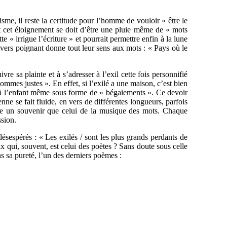
risme, il reste la certitude pour l’homme de vouloir « être le
 Et cet éloignement se doit d’être une pluie même de « mots
utte « irrigue l’écriture » et pourrait permettre enfin à la lune
ce vers poignant donne tout leur sens aux mots : « Pays où le
vre sa plainte et à s’adresser à l’exil cette fois personnifié
hommes justes ». En effet, si l’exilé a une maison, c’est bien
ttre à l’enfant même sous forme de « bégaiements ». Ce devoir
ne se fait fluide, en vers de différentes longueurs, parfois
e un souvenir que celui de la musique des mots. Chaque
ssion.
désespérés : « Les exilés / sont les plus grands perdants de
x qui, souvent, est celui des poètes ? Sans doute sous celle
ns sa pureté, l’un des derniers poèmes :