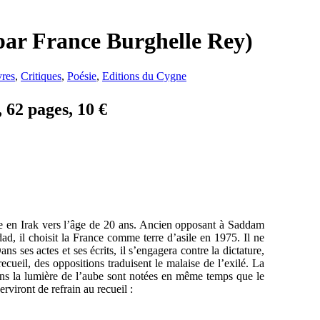
par France Burghelle Rey)
vres
,
Critiques
,
Poésie
,
Editions du Cygne
 62 pages, 10 €
 en Irak vers l’âge de 20 ans. Ancien opposant à Saddam
d, il choisit la France comme terre d’asile en 1975. Il ne
ns ses actes et ses écrits, il s’engagera contre la dictature,
ecueil, des oppositions traduisent le malaise de l’exilé. La
dans la lumière de l’aube sont notées en même temps que le
rviront de refrain au recueil :