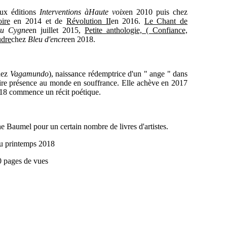
ux éditions
Interventions à
Haute voix
en 2010 puis chez
ire
en 2014 et de
Révolution II
en 2016.
Le Chant de
du Cygne
en juillet 2015,
Petite anthologie, ( Confiance,
udre
chez
Bleu d'encre
en 2018.
chez
Vagamundo
), naissance rédemptrice d'un " ange " dans
aire présence au monde en souffrance. Elle achève en 2017
 2018 commence un récit poétique.
e Baumel pour un certain nombre de livres d'artistes.
u printemps 2018
0 pages de vues