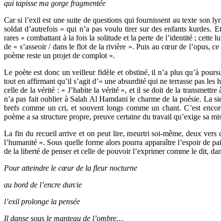
qui tapisse ma gorge fragmentée
Car si l’exil est une suite de questions qui fournissent au texte son ly
soldat d’autrefois » qui n’a pas voulu tirer sur des enfants kurdes.
rares » combattant à la fois la solitude et la perte de l’identité ; cette l
de « s’asseoir / dans le flot de la rivière ». Puis au cœur de l’opus, 
poème reste un projet de complot ».
Le poète est donc un veilleur fidèle et obstiné, il n’a plus qu’à poursui
tout en affirmant qu’il s’agit d’« une absurdité qui ne terrasse pas les 
celle de la vérité : « J’habite la vérité », et il se doit de la transme
n’a pas fait oublier à Salah Al Hamdani le charme de la poésie. La sien
brefs comme un cri, et souvent longs comme un chant. C’est encor
poème a sa structure propre, preuve certaine du travail qu’exige sa mi
La fin du recueil arrive et on peut lire, meurtri soi-même, deux vers 
l’humanité ». Sous quelle forme alors pourra apparaître l’espoir de pai
de la liberté de penser et celle de pouvoir l’exprimer comme le dit, da
Pour atteindre le cœur de la fleur nocturne
au bord de l’encre durcie
l’exil prolonge la pensée
Il danse sous le manteau de l’ombre…