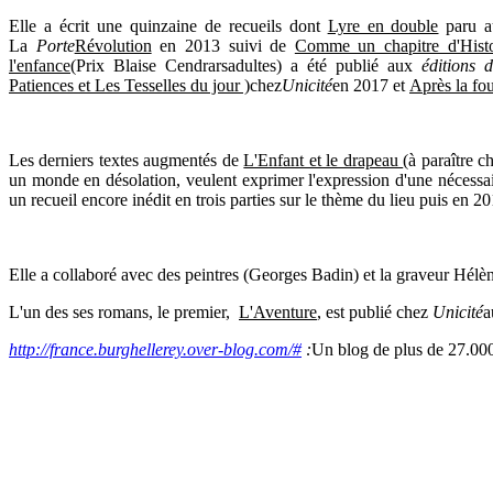
Elle a écrit une quinzaine de recueils dont
Lyre en double
paru a
La
Porte
Révolution
en 2013 suivi
de
Comme un chapitre d'Histo
l'enfance
(Prix Blaise Cendrarsadultes
)
a été publié aux
éditions 
Patiences et Les Tesselles du jour )
chez
Unicité
en 2017 et
Après la fo
Les derniers textes augmentés de
L'Enfant et le drapeau
(à paraître 
un monde en désolation, veulent exprimer l'expression d'une nécess
un recueil encore inédit en trois parties sur le thème du lieu puis en
Elle a collaboré avec des peintres (Georges Badin) et la graveur Hélèn
L'un des ses romans, le premier,
L'Aventure
, est publié chez
Unicité
a
http://france.burghellerey.over-blog.com/#
:
Un blog de plus de 27.00