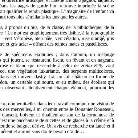
et directrice artistique, et Estelle Billon-Spagnol, laquelle,
 Dans les pages de garde l’on retrouve imprimée la scène
ur qualifier le rendu plastique. L’imaginaire de l’enfant va
aux tons plus sémillants les uns que les autres.
 à propos du bus, de la classe, de la bibliothèque, de la
ère ! Le mot est graphiquement très lisible, à la typographie
 – vert Véronèse, bleu pâle, vert céladon, rose orangé, gris
e et gris acier – offrant des teintes mates et pastellisées.
plée de spécimens exotiques ; dans l’album, un mélange
qui jouent, se restaurent, lisent, en rêvant et en nageant.
é rose et blanc qui ressemble à celui de
Hello Kitty
vont
, une végétation luxuriante, des serpents multicolores,
t dans cet univers flashy. Là, un joli château en forme de
on, un cartable qui sourit, et au milieu, des écoliers qui
en observant attentivement chaque élément, pourront les
de », donnerait-elles dans leur travail commun une vision de
ays des merveilles, à mi-chemin entre le Douanier Rousseau,
 dansent, boivent et ripaillent au son de la cornemuse de
c’est une bacchanale de sucettes et de glaces à la crème et à
 monde se baigne, dérive. Un avis de recherche est lancé et il
quêtent et auront sans doute besoin d’aide…