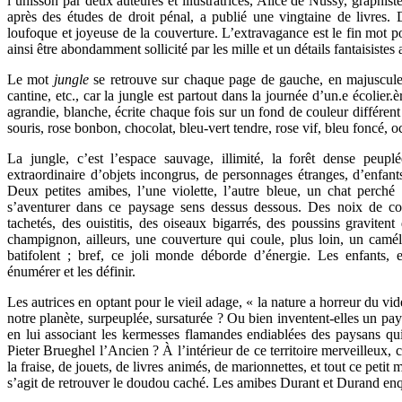
l’unisson par deux auteures et illustratrices, Alice de Nussy, graphiste 
après des études de droit pénal, a publié une vingtaine de livres.
loufoque et joyeuse de la couverture. L’extravagance est le fin mot po
ainsi être abondamment sollicité par les mille et un détails fantaisistes 
Le mot
jungle
se retrouve sur chaque page de gauche, en majuscules,
cantine, etc., car la jungle est partout dans la journée d’un.e écolier.
agrandie, blanche, écrite chaque fois sur un fond de couleur différent
souris, rose bonbon, chocolat, bleu-vert tendre, rose vif, bleu foncé, ocr
La jungle, c’est l’espace sauvage, illimité, la forêt dense peu
extraordinaire d’objets incongrus, de personnages étranges, d’enfants 
Deux petites amibes, l’une violette, l’autre bleue, un chat perch
s’aventurer dans ce paysage sens dessus dessous. Des noix de coco
tachetés, des ouistitis, des oiseaux bigarrés, des poussins graviten
champignon, ailleurs, une couverture qui coule, plus loin, un camélé
batifolent ; bref, ce joli monde déborde d’énergie. Les enfants, 
énumérer et les définir.
Les autrices en optant pour le vieil adage, « la nature a horreur du vi
notre planète, surpeuplée, sursaturée ? Ou bien inventent-elles un p
en lui associant les kermesses flamandes endiablées des paysans qui
Pieter Brueghel l’Ancien ? À l’intérieur de ce territoire merveilleux, 
la fraise, de jouets, de livres animés, de marionnettes, et tout ce petit
s’agit de retrouver le doudou caché. Les amibes Durant et Durand en