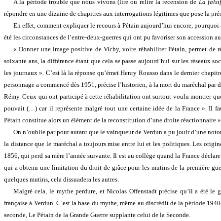
A la période trouble que nous vivons (lire ou relire la recension de
La falsi
répondre en une dizaine de chapitres aux interrogations légitimes que pose la pré
En effet, comment expliquer le recours à Pétain aujourd’hui encore, pourquoi a-
été les circonstances de l’entre-deux-guerres qui ont pu favoriser son accession 
« Donner une image positive de Vichy, voire réhabiliter Pétain, permet de ré
soixante ans, la différence étant que cela se passe aujourd’hui sur les réseaux soc
les journaux ». C’est là la réponse qu’émet Henry Rousso dans le dernier chapitr
personnage a commencé dès 1951, précise l’historien, à la mort du maréchal par des
Rémy. Ceux qui ont participé à cette réhabilitation ont surtout voulu montrer qu
pouvait (…) car il représente malgré tout une certaine idée de la France ». Il f
Pétain constitue alors un élément de la reconstitution d’une droite réactionnaire »
On n’oublie par pour autant que le vainqueur de Verdun a pu jouir d’une notor
la distance que le maréchal a toujours mise entre lui et les politiques. Les origin
1856, qui perd sa mère l’année suivante. Il est au collège quand la France décla
qui a obtenu une limitation du droit de grâce pour les mutins de la première guerr
quelques mutins, cela dissuadera les autres.
Malgré cela, le mythe perdure, et Nicolas Offenstadt précise qu’il a été le 
française à Verdun. C’est la base du mythe, même au discrédit de la période 1940-
seconde, Le Pétain de la Grande Guerre supplante celui de la Seconde.