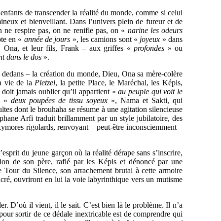
s enfants de transcender la réalité du monde, comme si celui
mineux et bienveillant. Dans l’univers plein de fureur et de
on ne respire pas, on ne renifle pas, on «
narine les odeurs
pte en «
année de jours
», les camions sont «
joyeux
» dans
 Ona, et leur fils, Frank – aux griffes «
profondes
» ou
nt dans le dos
».
du dedans – la création du monde, Dieu, Ona sa mère-colère
a vie de la
Pletzel
, la petite Place, le Maréchal, les Képis,
e doit jamais oublier qu’il appartient «
au peuple qui voit le
es «
deux poupées de tissu soyeux
», Nama et Sakti, qui
tes dont le brouhaha se résume à une agitation silencieuse
hane Arfi traduit brillamment par un style jubilatoire, des
xymores rigolards, renvoyant – peut-être inconsciemment –
esprit du jeune garçon où la réalité dérape sans s’inscrire,
ion de son père, raflé par les Képis et dénoncé par une
e Tour du Silence, son arrachement brutal à cette armoire
acré, ouvriront en lui la voie labyrinthique vers un mutisme
er. D’où il vient, il le sait. C’est bien là le problème. Il n’a
 pour sortir de ce dédale inextricable est de comprendre qui