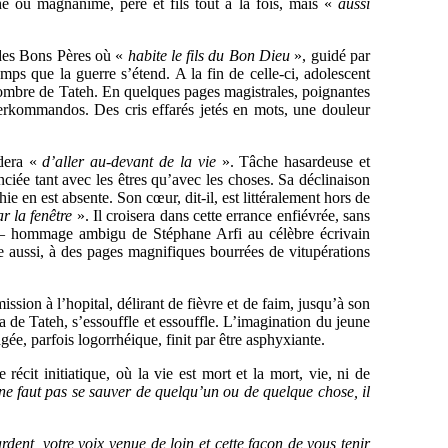
âché ou magnanime, père et fils tout à la fois, mais «
aussi
des Bons Pères où «
habite le fils du Bon Dieu
», guidé par
mps que la guerre s’étend. A la fin de celle-ci, adolescent
l’ombre de Tateh. En quelques pages magistrales, poignantes
derkommandos. Des cris effarés jetés en mots, une douleur
dera «
d’aller au-devant de la vie
». Tâche hasardeuse et
anciée tant avec les êtres qu’avec les choses. Sa déclinaison
e en est absente. Son cœur, dit-il, est littéralement hors de
r la fenêtre
». Il croisera dans cette errance enfiévrée, sans
es – hommage ambigu de Stéphane Arfi au célèbre écrivain
 aussi, à des pages magnifiques bourrées de vitupérations
ission à l’hopital, délirant de fièvre et de faim, jusqu’à son
pa de Tateh, s’essouffle et essouffle. L’imagination du jeune
ée, parfois logorrhéique, finit par être asphyxiante.
écit initiatique, où la vie est mort et la mort, vie, ni de
l ne faut pas se sauver de quelqu’un ou de quelque chose, il
rdent, votre voix venue de loin et cette façon de vous tenir