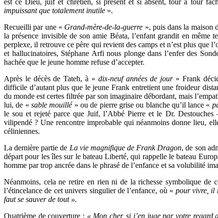
est ce Dieu, juif et chrétien, si présent et si absent, tour à tour f
impuissant que totalement inutile
».
Recueilli par une «
Grand-mère-de-la-guerre
», puis dans la maison 
la présence invisible de son amie Béata, l’enfant grandit en même te
perplexe, il retrouve ce père qui revient des camps et n’est plus que 
et hallucinatoires, Stéphane Arfi nous plonge dans l’enfer des Son
hachée que le jeune homme refuse d’accepter.
Après le décès de Tateh, à «
dix-neuf années de jour
» Frank déci
difficile d’autant plus que le jeune Frank entretient une froideur dist
du monde est certes filtrée par son imaginaire débordant, mais l’empathi
lui, de «
sable mouillé
» ou de pierre grise ou blanche qu’il lance «
pa
le sou et rejeté parce que Juif, l’Abbé Pierre et le Dr. Destouch
vilipendé ? Une rencontre improbable qui néanmoins donne lieu, elle
céliniennes.
La dernière partie de
La vie magnifique de Frank Dragon
, de son adm
départ pour les îles sur le bateau Liberté, qui rappelle le bateau Euro
homme par trop ancrée dans le phrasé de l’enfance et sa volubilité imag
Néanmoins, cela ne retire en rien ni de la richesse symbolique de ce r
l’étincelance de cet univers singulier de l’enfance, où «
pour vivre, i
faut se sauver de tout ».
Quatrième de couverture :
« Mon cher, si j’en juge par votre regard a