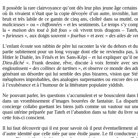
Il possède la rare clairvoyance qu’ont dès leur plus jeune âge certain
où ils vivaient n’était que la copie dévoyée d’un autre, invisible, lu
bruit et très labile de ce gamin de cinq ans, cloîtré dans sa mutité, 
malicieuses
» ou «
chiffonnées
» et les sentiments. Le temps s’y com
la «
maison des tout à fait fous »
où vivent trois dragons – Tateh,
«
furieuses
», aux doigts souvent «
fourbus
» et avec «
des ailes de ve
L’enfant écoute son rabbin de père lui raconter la vie du dehors et 
partie subitement pour un long voyage dont elle ne reviendra pas, l
Hitler le Diable, les Frisés et les Sans-Képi – et lui expliquer qu’il n
Dieu-fâché
». Frank dessine, rêve, discute à voix fermée avec s
engloutissent «
des collines de tartines
», et observe ce monde des adul
générant un désordre qui lui semble des plus bizarres, vision que Stép
métaphores improbables, des analogies surprenantes ou encore des o
à l’exubérance et à l’humour de la littérature populaire yiddish.
Ne pouvant parler, les questions s’accumulent et se bousculent dans l’
dans un vrombissement d’images bourrées de fantaisie. La disparit
concierge collabo guettant les biens juifs comme un vautour sur un
quasi utérine préparée par Tateh et l’abandon dans sa fuite du livre s
cette fois-ci conscient.
Il lui faut découvrir qui il est pour savoir où il peut éventuellement all
d’autre identité que celle niée par une étoile jaune. Le fil conducteur