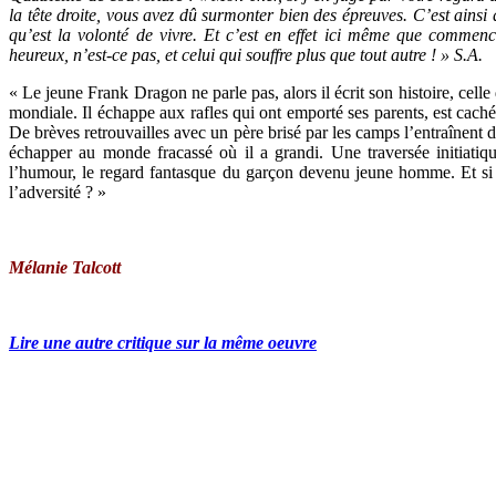
la tête droite, vous avez dû surmonter bien des épreuves. C’est ainsi
qu’est la volonté de vivre. Et c’est en effet ici même que commenc
heureux, n’est-ce pas, et celui qui souffre plus que tout autre ! » S.A.
« Le jeune Frank Dragon ne parle pas, alors il écrit son histoire, cell
mondiale. Il échappe aux rafles qui ont emporté ses parents, est cac
De brèves retrouvailles avec un père brisé par les camps l’entraînent 
échapper au monde fracassé où il a grandi. Une traversée initiatiq
l’humour, le regard fantasque du garçon devenu jeune homme. Et si l
l’adversité ? »
Mélanie Talcott
Lire une autre critique sur la même oeuvre