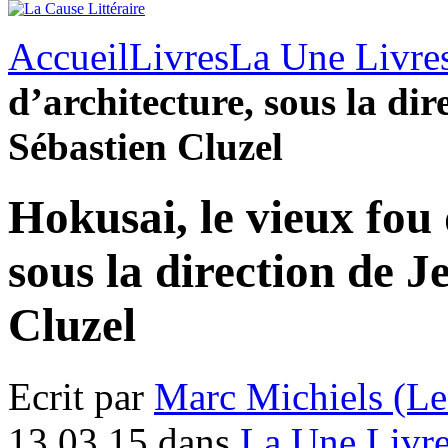
Accueil
Livres
La Une Livre
d’architecture, sous la dir
Sébastien Cluzel
Hokusai, le vieux fou 
sous la direction de J
Cluzel
Ecrit par
Marc Michiels (Le
13.03.15 dans
La Une Livr