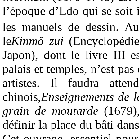
l’époque d’Edo qui se soit i
les manuels de dessin. A
le
Kinmô zui
(Encyclopédie 
Japon), dont le livre III 
palais et temples, n’est pas
artistes. Il faudra atte
chinois,
Enseignements de l
grain de moutarde
(1679),
définir la place du bâti dan
Cet ouvrage, essentiel pour