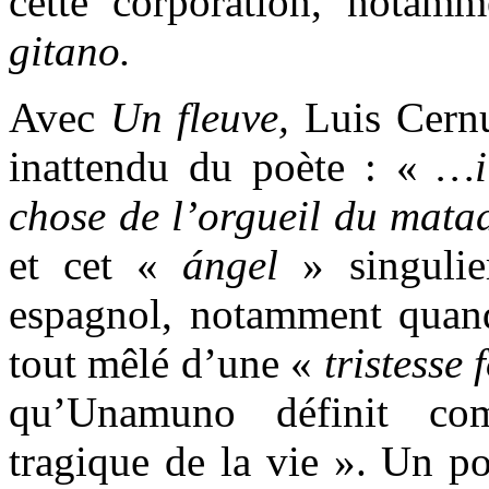
cette corporation, notamm
gitano.
Avec
Un fleuve,
Luis Cernu
inattendu du poète : «
…i
chose de l’orgueil du mata
et cet «
ángel
»
singuli
espagnol, notamment quand 
tout mêlé d’une «
tristesse
qu’Unamuno définit co
tragique de la vie ». Un po