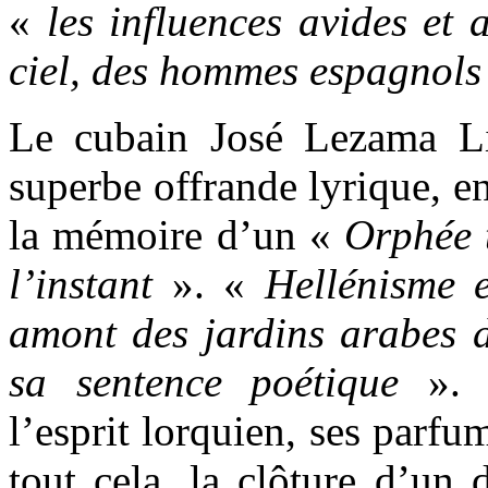
«
les influences avides et 
ciel, des hommes espagnols 
Le cubain José Lezama L
superbe offrande lyrique, en
la mémoire d’un «
Orphée t
l’instant
».
«
Hellénisme 
amont des jardins arabes 
sa sentence poétique
».
l’esprit lorquien, ses parfu
tout cela, la clôture d’un d