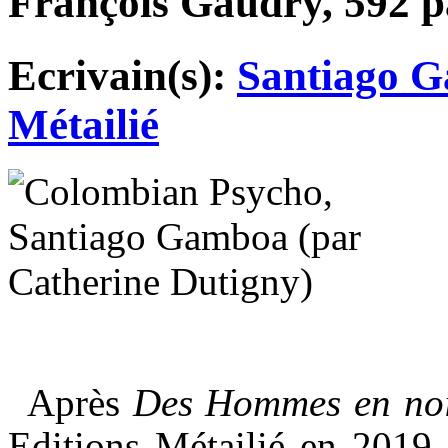
François Gaudry, 592 p
Ecrivain(s):
Santiago 
Métailié
Après
Des Hommes en no
Editions Métailié en 2019