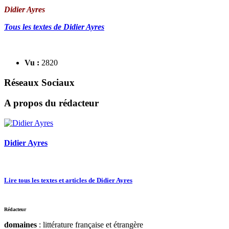
Didier Ayres
Tous les textes de Didier Ayres
Vu :
2820
Réseaux Sociaux
A propos du rédacteur
Didier Ayres
Lire tous les textes et articles de Didier Ayres
Rédacteur
domaines
: littérature française et étrangère