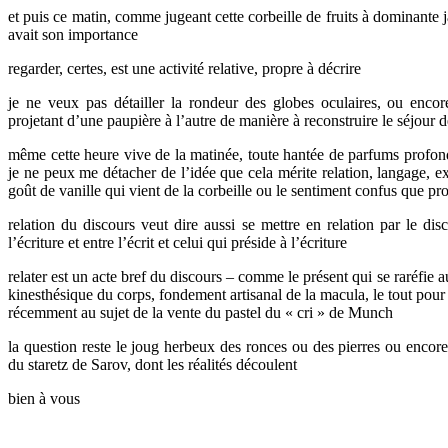
et puis ce matin, comme jugeant cette corbeille de fruits à dominante 
avait son importance
regarder, certes, est une activité relative, propre à décrire
je ne veux pas détailler la rondeur des globes oculaires, ou enco
projetant d’une paupière à l’autre de manière à reconstruire le séjour
même cette heure vive de la matinée, toute hantée de parfums profond
je ne peux me détacher de l’idée que cela mérite relation, langage, ex
goût de vanille qui vient de la corbeille ou le sentiment confus que p
relation du discours veut dire aussi se mettre en relation par le disco
l’écriture et entre l’écrit et celui qui préside à l’écriture
relater est un acte bref du discours – comme le présent qui se raréfie 
kinesthésique du corps, fondement artisanal de la macula, le tout pour
récemment au sujet de la vente du pastel du « cri » de Munch
la question reste le joug herbeux des ronces ou des pierres ou encore l
du staretz de Sarov, dont les réalités découlent
bien à vous