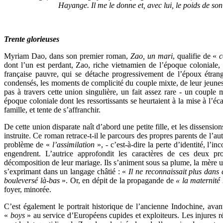
Hayange. Il me le donne et, avec lui, le poids de son
Trente glorieuses
Myriam Dao, dans son premier roman,
Zao, un mari
, qualifie de «
c
dont l’un est perdant, Zao, riche vietnamien de l’époque coloniale, 
française pauvre, qui se détache progressivement de l’époux étran
condensés, les moments de complicité du couple mixte, de leur jeune
pas à travers cette union singulière, un fait assez rare - un couple
époque coloniale dont les ressortissants se heurtaient à la mise à l’éca
famille, et tente de s’affranchir.
De cette union disparate naît d’abord une petite fille, et les dissensions
instruite. Ce roman retrace-t-il le parcours des propres parents de l’a
problème de «
l’assimilation
», - c’est-à-dire la perte d’identité, l’in
engendrent. L’autrice approfondit les caractères de ces deux prot
décomposition de leur mariage. Ils s’animent sous sa plume, la mère us
s’exprimant dans un langage châtié : «
Il ne reconnaissait plus dans c
bouleversé là-bas
». Or, en dépit de la propagande de
« la maternité
foyer, minorée.
C’est également le portrait historique de l’ancienne Indochine, ava
«
boys
» au service d’Européens cupides et exploiteurs. Les injures réi