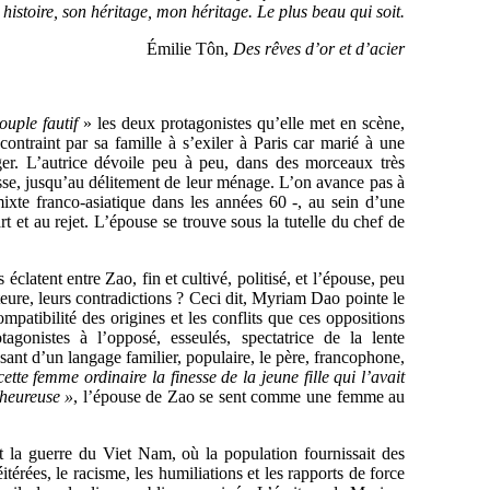
 histoire, son héritage, mon héritage. Le plus beau qui soit.
Émilie Tôn,
Des rêves d’or et d’acier
ouple fautif
» les deux protagonistes qu’elle met en scène,
contraint par sa famille à s’exiler à Paris car marié à une
ger.
L’autrice dévoile peu à peu, dans des morceaux très
sse, jusqu’au délitement de leur ménage. L’on avance pas à
 mixte franco-asiatique dans les années 60 -, au sein d’une
rt et au rejet. L’épouse se trouve sous la tutelle du chef de
 éclatent entre Zao, fin et cultivé, politisé, et l’épouse, peu
uteure, leurs contradictions ? Ceci dit, Myriam Dao pointe le
compatibilité des origines et les conflits que ces oppositions
agonistes à l’opposé, esseulés, spectatrice de la lente
ant d’un langage familier, populaire, le père, francophone,
ette femme ordinaire la finesse de la jeune fille qui l’avait
 heureuse »
, l’épouse de Zao se sent comme une femme
au
nt la guerre du Viet Nam, où la population fournissait des
térées, le racisme, les humiliations et les rapports de force