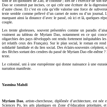
sont le lot quotidien de Zao, le colonisé ; lors de l’exercice de son tr
Dao se construit par incises, ce qui crée une écriture de la digressio
d’autre chose. Et c’est en cela qu’elle valorise une force de subvers
texte semble comme prélevé d’un carnet de notes ou d’un journal. Le
marquant ainsi la distance d’avec le passé, où ici et là, quelques répo
couple.
Les trente glorieuses, souvent présentées comme un paradis d’aisan
vraiment au tableau de Myriam Dao, notamment en ce qui conc
oligarchies des pays développés ont rendu fortement inéquitables le
(et relatifs ceux des Français). Sur le plan social, le roman en ren
solidarité familiale et du lien social. Des éclairs-souvenirs crépitent,
des flèches sortant des cendres du passé de Myriam Dao elle-même ? Ph
texte.
Le colonisé, uni à une européenne qui donne naissance à une eurasie
narration manifeste.
Yasmina Mahdi
Myriam Dao
, artiste-chercheuse, diplômée d’architecture, est née
Sciences Po, les arts plastiques en Zone d’éducation prioritaire, et