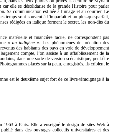
avail, dans les lieux publics ou privés. L’écriture de Myriam
n car elle se désolidarise de la grande Histoire pour parler
ion. Sa communication est liée à l’image et au courrier. Le
s temps sont souvent à l’imparfait et au plus-que-parfait,
nses rédigées en italique forment le secret, les non-dits du
ce matérielle et financière facile, ne correspondent pas
erne «
un indigène
». Les phénomènes de prédation des
s revenus des habitants des pays en voie de développement
d largement compte, l’on assiste à un affaiblissement de la
 soudains, dans une sorte de version scénaristique, peut-être
otogrammes placés sur la peau, enregistrés, ils criblent le
nne est le deuxième sujet fort de ce livre-témoignage à la
 en 1963 à Paris. Elle a enseigné le design de sites Web à
 publié dans des ouvrages collectifs universitaires et des