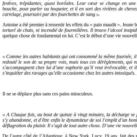
festives, trépidantes, quasi boréales. Leur cœur se change en une 
bouche, pour parler ou hoqueter, et il en sort des rivières de chev
carrelage, poursuivi par des fourchettes de sang ».
Antoine a été premier à ressentir les effets du « pain maudit ». Jeune b
torturé de chats, ni incendié de fourmilières. Il trouve l’alcool insipid
quelque chose de fondamental en lui. C’est le début d’une vie nouvell
« Comme les autres habitants qui ont consommé la même fournée, il a
redouté le son de sa propre voix, mais tous ces dérèglements, qui re
s’accompagnent chez lui d’une euphorie qu’il veut irrévocable, et il
s’inquiéter des ravages qu’elle occasionne chez les autres intoxiqués. 
Il ne se déplace plus sans ces pains miraculeux.
« A Chaque fois, au bout de quinze à vingt minutes, la décharge se p
s’y abandonne, et d’être enfin le dynamiteur de soi l’emplit d’un bon
déflagration du plaisir. Il s’agit de tout autre chose. D’une vie nouvell
De l’autre côté de l’Atlantique, à New York, Lucy, 19 ans, fait des 