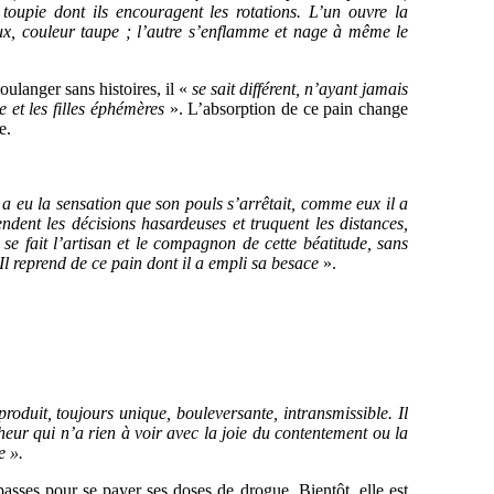
toupie dont ils encouragent les rotations. L’un ouvre la
eux, couleur taupe ; l’autre s’enflamme et nage à même le
oulanger sans histoires, il «
se sait différent, n’ayant jamais
e et les filles éphémères
». L’absorption de ce pain change
e.
 eu la sensation que son pouls s’arrêtait, comme eux il a
ndent les décisions hasardeuses et truquent les distances,
 se fait l’artisan et le compagnon de cette béatitude, sans
Il reprend de ce pain dont il a empli sa besace
».
roduit, toujours unique, bouleversante, intransmissible. Il
heur qui n’a rien à voir avec la joie du contentement ou la
e ».
passes pour se payer ses doses de drogue. Bientôt, elle est