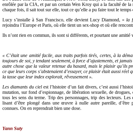
enrôlée par la CIA, et par un certain Wen Kroy qui a la faculté de la r
chaque fois, il sait tout sur elle, tout ce qu’elle a pu faire tout le temps
Lucy s’installe à San Francisco, elle devient Lucy Diamond, «
la 
rejoindra l’Europe et Paris, où elle tient un sex-shop et où elle rencon
Ils n’ont rien en commun, ils sont si différents, et pourtant une amitié 
« C’était une amitié facile, aux traits parfois tirés, certes, à la dé
toujours de soi, y tendant seulement, à force d’ajustements, et jamais 
autre chose que la valeur retenue du hasard, mais le plaisir qu’ils pre
ce que leurs corps s’abstenaient d’essayer, ce plaisir était aussi réel 
la tasse que leur index explorait, rêveusement ».
Les diamants du ciel
est l’histoire d’un fait divers, c’est aussi l’hi
mutation, sur fond d’espionnage, de libération sexuelle, de drogues, etc
tous les sens du terme. Trip des personnages, trip des lecteurs. Les 
lisant d’être plongé dans une œuvre à nulle autre pareille, d’êtr
connues. On en reprendrait bien une dose.
Yann Suty