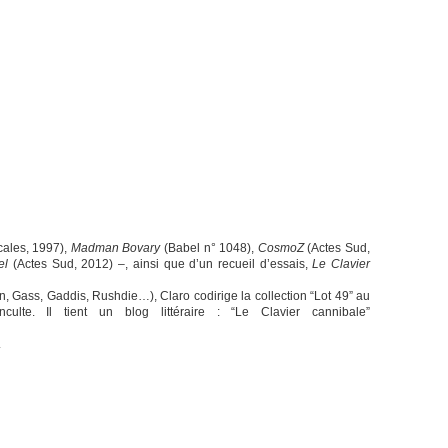
icales, 1997),
Madman Bovary
(Babel n° 1048),
CosmoZ
(Actes Sud,
el
(Actes Sud, 2012) –, ainsi que d’un recueil d’essais,
Le Clavier
n, Gass, Gaddis, Rushdie…), Claro codirige la collection “Lot 49” au
lte. Il tient un blog littéraire : “Le Clavier cannibale”
.