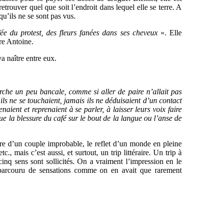
etrouver quel que soit l’endroit dans lequel elle se terre. A
 qu’ils ne se sont pas vus.
fée du protest, des fleurs fanées dans ses cheveux
». Elle
tre Antoine.
va naître entre eux.
marche un peu bancale, comme si aller de paire n’allait pas
ils ne se touchaient, jamais ils ne déduisaient d’un contact
naient et reprenaient à se parler, à laisser leurs voix faire
que la blessure du café sur le bout de la langue ou l’anse de
stoire d’un couple improbable, le reflet d’un monde en pleine
., mais c’est aussi, et surtout, un trip littéraire. Un trip à
cinq sens sont sollicités. On a vraiment l’impression en le
e parcouru de sensations comme on en avait que rarement