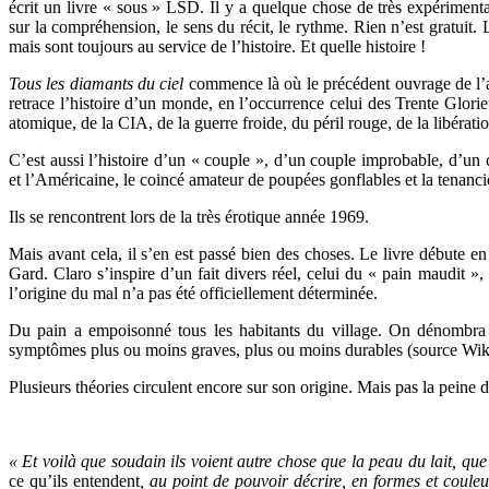
écrit un livre « sous » LSD. Il y a quelque chose de très expérimenta
sur la compréhension, le sens du récit, le rythme. Rien n’est gratuit. 
mais sont toujours au service de l’histoire. Et quelle histoire !
Tous les diamants du ciel
commence là où le précédent ouvrage de l’
retrace l’histoire d’un monde, en l’occurrence celui des Trente Glorie
atomique, de la CIA, de la guerre froide, du péril rouge, de la libérat
C’est aussi l’histoire d’un « couple », d’un couple improbable, d’un
et l’Américaine, le coincé amateur de poupées gonflables et la tenanci
Ils se rencontrent lors de la très érotique année 1969.
Mais avant cela, il s’en est passé bien des choses. Le livre débute en
Gard. Claro s’inspire d’un fait divers réel, celui du « pain maudit 
l’origine du mal n’a pas été officiellement déterminée.
Du pain a empoisonné tous les habitants du village. On dénombra s
symptômes plus ou moins graves, plus ou moins durables (source Wik
Plusieurs théories circulent encore sur son origine. Mais pas la peine
« Et voilà que soudain ils voient autre chose que la peau du lait, que
ce qu’ils entendent
, au point de pouvoir décrire, en formes et couleur