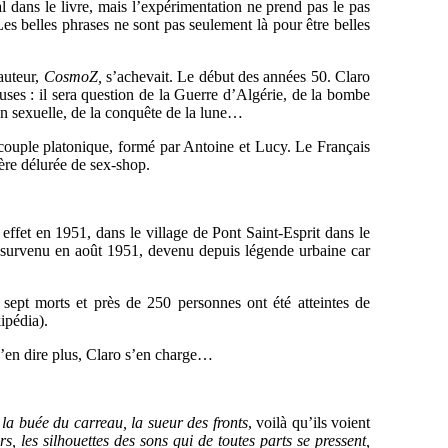
l dans le livre, mais l’expérimentation ne prend pas le pas
Les belles phrases ne sont pas seulement là pour être belles
auteur,
CosmoZ,
s’achevait. Le début des années 50. Claro
uses : il sera question de la Guerre d’Algérie, de la bombe
ion sexuelle, de la conquête de la lune…
 couple platonique, formé par Antoine et Lucy. Le Français
ère délurée de sex-shop.
 effet en 1951, dans le village de Pont Saint-Esprit dans le
», survenu en août 1951, devenu depuis légende urbaine car
ept morts et près de 250 personnes ont été atteintes de
ipédia).
 d’en dire plus, Claro s’en charge…
 la buée du carreau, la sueur des fronts
, voilà qu’ils voient
s, les silhouettes des sons qui de toutes parts se pressent,