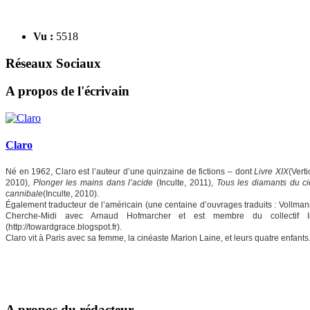
Vu :
5518
Réseaux Sociaux
A propos de l'écrivain
Claro
Né en 1962, Claro est l’auteur d’une quinzaine de fictions – dont
Livre XIX
(Vert
2010),
Plonger les mains dans l’acide
(Inculte, 2011),
Tous les diamants du ci
cannibale
(Inculte, 2010).
Également traducteur de l’américain (une centaine d’ouvrages traduits : Vollman
Cherche-Midi avec Arnaud Hofmarcher et est membre du collectif Incu
(http://towardgrace.blogspot.fr).
Claro vit à Paris avec sa femme, la cinéaste Marion Laine, et leurs quatre enfants
A propos du rédacteur