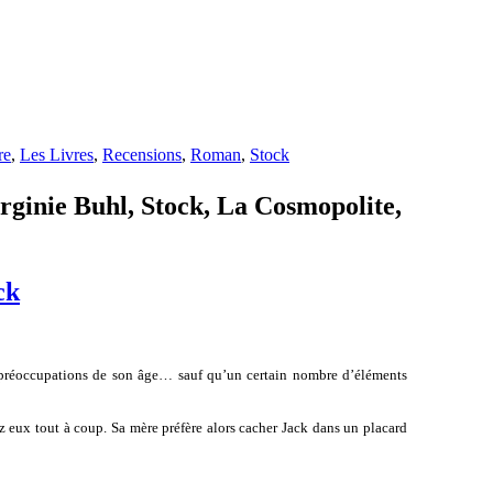
re
,
Les Livres
,
Recensions
,
Roman
,
Stock
rginie Buhl, Stock, La Cosmopolite,
ck
es préoccupations de son âge… sauf qu’un certain nombre d’éléments
ez eux tout à coup. Sa mère préfère alors cacher Jack dans un placard