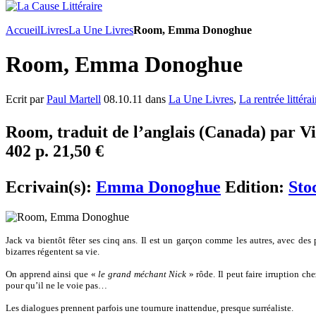
Accueil
Livres
La Une Livres
Room, Emma Donoghue
Room, Emma Donoghue
Ecrit par
Paul Martell
08.10.11 dans
La Une Livres
,
La rentrée littérai
Room, traduit de l’anglais (Canada) par Vi
402 p. 21,50 €
Ecrivain(s):
Emma Donoghue
Edition:
Sto
Jack va bientôt fêter ses cinq ans. Il est un garçon comme les autres, avec d
bizarres régentent sa vie.
On apprend ainsi que «
le grand méchant Nick
» rôde. Il peut faire irruption ch
pour qu’il ne le voie pas…
Les dialogues prennent parfois une tournure inattendue, presque surréaliste.