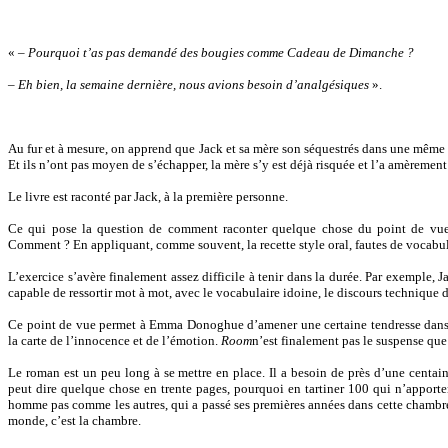
« –
Pourquoi t’as pas demandé des bougies comme Cadeau de Dimanche ?
– Eh bien, la semaine dernière, nous avions besoin d’analgésiques
».
Au fur et à mesure, on apprend que Jack et sa mère son séquestrés dans une même et
Et ils n’ont pas moyen de s’échapper, la mère s’y est déjà risquée et l’a amèremen
Le livre est raconté par Jack, à la première personne.
Ce qui pose la question de comment raconter quelque chose du point de vue d
Comment ? En appliquant, comme souvent, la recette style oral, fautes de vocabul
L’exercice s’avère finalement assez difficile à tenir dans la durée. Par exemple, J
capable de ressortir mot à mot, avec le vocabulaire idoine, le discours technique
Ce point de vue permet à Emma Donoghue d’amener une certaine tendresse dans u
la carte de l’innocence et de l’émotion.
Room
n’est finalement pas le suspense que 
Le roman est un peu long à se mettre en place. Il a besoin de près d’une centain
peut dire quelque chose en trente pages, pourquoi en tartiner 100 qui n’apportent
homme pas comme les autres, qui a passé ses premières années dans cette chambre
monde, c’est la chambre.