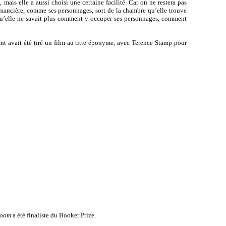
ais elle a aussi choisi une certaine facilité. Car on ne restera pas
omancière, comme ses personnages, sort de la chambre qu’elle trouve
 qu’elle ne savait plus comment y occuper ses personnages, comment
ont avait été tiré un film au titre éponyme, avec Terence Stamp pour
oom
a été finaliste du Booker Prize.