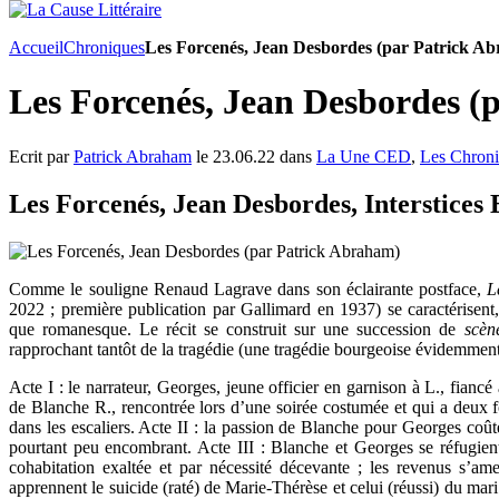
Accueil
Chroniques
Les Forcenés, Jean Desbordes (par Patrick A
Les Forcenés, Jean Desbordes (
Ecrit par
Patrick Abraham
le 23.06.22 dans
La Une CED
,
Les Chron
Les Forcenés, Jean Desbordes, Interstices 
Comme le souligne Renaud Lagrave dans son éclairante postface,
L
2022 ; première publication par Gallimard en 1937) se caractérisent
que romanesque. Le récit se construit sur une succession de
scèn
rapprochant tantôt de la tragédie (une tragédie bourgeoise évidemment),
Acte I : le narrateur, Georges, jeune officier en garnison à L., fian
de Blanche R., rencontrée lors d’une soirée costumée et qui a deux f
dans les escaliers. Acte II : la passion de Blanche pour Georges coûte 
pourtant peu encombrant. Acte III : Blanche et Georges se réfugien
cohabitation exaltée et par nécessité décevante ; les revenus s’am
apprennent le suicide (raté) de Marie-Thérèse et celui (réussi) du mari