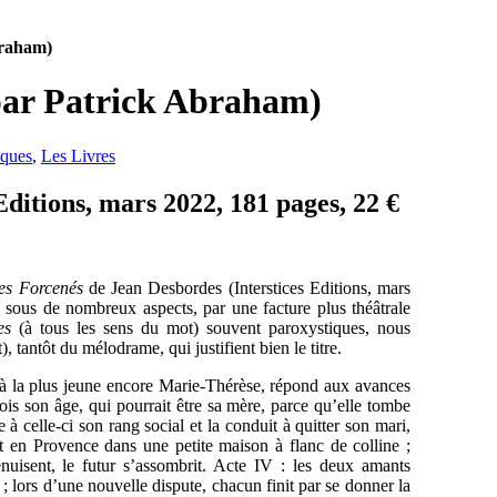
braham)
par Patrick Abraham)
iques
,
Les Livres
Editions, mars 2022, 181 pages, 22 €
es Forcenés
de Jean Desbordes (Interstices Editions, mars
, sous de nombreux aspects, par une facture plus théâtrale
es
(à tous les sens du mot) souvent paroxystiques, nous
 tantôt du mélodrame, qui justifient bien le titre.
cé à la plus jeune encore Marie-Thérèse, répond aux avances
ois son âge, qui pourrait être sa mère, parce qu’elle tombe
à celle-ci son rang social et la conduit à quitter son mari,
t en Provence dans une petite maison à flanc de colline ;
enuisent, le futur s’assombrit. Acte IV : les deux amants
 ; lors d’une nouvelle dispute, chacun finit par se donner la