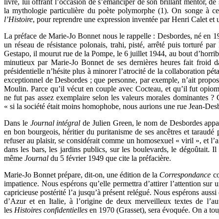
livre, lui offrant l’occasion de s’émanciper de son brillant mentor, d
la mythologie particulière du poète polymorphe (1). On songe à ce q
l’Histoire
, pour reprendre une expression inventée par Henri Calet et u
La préface de Marie-Jo Bonnet nous le rappelle : Desbordes, né en 
un réseau de résistance polonais, trahi, pisté, arrêté puis torturé pa
Gestapo, il mourut rue de la Pompe, le 6 juillet 1944, au bout d’horri
minutieux par Marie-Jo Bonnet de ses dernières heures fait froid d
présidentielle n’hésite plus à minorer l’atrocité de la collaboration pét
exceptionnel de Desbordes ; que personne, par exemple, n’ait propo
Moulin. Parce qu’il vécut en couple avec Cocteau, et qu’il fut opio
ne fut pas assez exemplaire selon les valeurs morales dominantes ?
« si la société était moins homophobe, nous aurions une rue Jean-Desb
Dans le
Journal intégral
de Julien Green, le nom de Desbordes appara
en bon bourgeois, héritier du puritanisme de ses ancêtres et taraudé p
refuser au plaisir, se considérait comme un homosexuel « viril », et l’a
dans les bars, les jardins publics, sur les boulevards, le dégoûtait
même
Journal
du 5 février 1949 que cite la préfacière.
Marie-Jo Bonnet prépare, dit-on, une édition de la
Correspondance
c
impatience. Nous espérons qu’elle permettra d’attirer l’attention sur un
capricieuse postérité l’a jusqu’à présent relégué. Nous espérons aussi
d’Azur et en Italie, à l’origine de deux merveilleux textes de l’au
les
Histoires confidentielles
en 1970
(Grasset), sera évoquée. On a tou