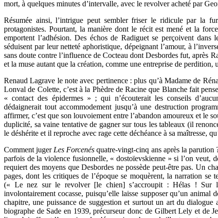
mort, à quelques minutes d’intervalle, avec le revolver acheté par Geo
Résumée ainsi, l’intrigue peut sembler friser le ridicule par la f
protagonistes. Pourtant, la manière dont le récit est mené et la force
emportent l’adhésion. Des échos de Radiguet se perçoivent dans le 
séduisent par leur netteté aphoristique, dépeignant l’amour, à l’invers
sans doute contre l’influence de Cocteau dont Desbordes fut, après R
et la muse autant que la création, comme une entreprise de perdition,
Renaud Lagrave le note avec pertinence : plus qu’à Madame de Rénal 
Lonval de Colette, c’est à la Phèdre de Racine que Blanche fait penser
« contact des épidermes » ; qui n’écouterait les conseils d’auc
dédaignerait tout accommodement jusqu’à une destruction program
affirmer, c’est que son louvoiement entre l’abandon amoureux et le sou
duplicité, sa vaine tentative de gagner sur tous les tableaux (il renonce
le déshérite et il reproche avec rage cette déchéance à sa maîtresse, q
Comment juger
Les Forcenés
quatre-vingt-cinq ans après la parution
parfois de la violence fusionnelle, « dostoïevskienne » si l’on veut, d
requiert des moyens que Desbordes ne possède peut-être pas. Un chan
pages, dont les critiques de l’époque se moquèrent, la narration se 
(« Le nez sur le revolver [le chien] s’accroupit : Hélas ! Sur l
involontairement cocasse, puisqu’elle laisse supposer qu’un animal d
chapitre, une puissance de suggestion et surtout un art du dialogue
biographe de Sade en 1939, précurseur donc de Gilbert Lely et de Je