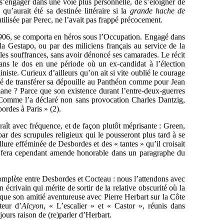
e s’engager dans une voie plus personnelle, de s’éloigner de
u’aurait été sa destinée littéraire si la
grande hache de
tilisée par Perec, ne l’avait pas frappé précocement.
1906, se comporta en héros sous l’Occupation. Engagé dans
r la Gestapo, ou par des miliciens français au service de la
bles souffrances, sans avoir dénoncé ses camarades. Le récit
ans le dos en une période où un ex-candidat à l’élection
ainiste. Curieux d’ailleurs qu’on ait si vite oublié le courage
sé de transférer sa dépouille au Panthéon comme pour Jean
mane ? Parce que son existence durant l’entre-deux-guerres
 Comme l’a déclaré non sans provocation Charles Dantzig,
ordes à Paris » (2).
ît avec fréquence, et de façon plutôt méprisante : Green,
ar des scrupules religieux qui le pousseront plus tard à se
llure efféminée de Desbordes et des « tantes » qu’il croisait
. Il fera cependant amende honorable dans un paragraphe du
omplète entre Desbordes et Cocteau : nous l’attendons avec
 écrivain qui mérite de sortir de la relative obscurité où la
 que son amitié aventureuse avec Pierre Herbart sur la Côte
teur d’
Alcyon
, « L’escalier » et « Castor », réunis dans
jours raison de (re)parler d’Herbart.