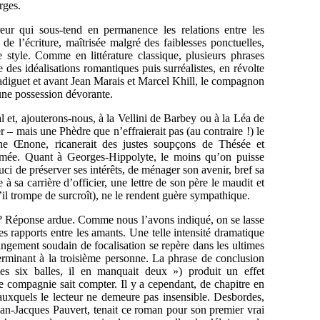
rges.
ureur qui sous-tend en permanence les relations entre les
 de l’écriture, maîtrisée malgré des faiblesses ponctuelles,
style. Comme en littérature classique, plusieurs phrases
e des idéalisations romantiques puis surréalistes, en révolte
adiguet et avant Jean Marais et Marcel Khill, le compagnon
 une possession dévorante.
et, ajouterons-nous, à la Vellini de Barbey ou à la Léa de
 – mais une Phèdre que n’effraierait pas (au contraire !) le
une Œnone, ricanerait des justes soupçons de Thésée et
mée. Quant à Georges-Hippolyte, le moins qu’on puisse
ci de préserver ses intérêts, de ménager son avenir, bref sa
 à sa carrière d’officier, une lettre de son père le maudit et
u’il trompe de surcroît), ne le rendent guère sympathique.
 ? Réponse ardue. Comme nous l’avons indiqué, on se lasse
es rapports entre les amants. Une telle intensité dramatique
gement soudain de focalisation se repère dans les ultimes
terminant à la troisième personne. La phrase de conclusion
es six balles, il en manquait deux ») produit un effet
e compagnie sait compter. Il y a cependant, de chapitre en
 auxquels le lecteur ne demeure pas insensible. Desbordes,
an-Jacques Pauvert, tenait ce roman pour son premier vrai