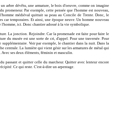
me un arbre dévêtu, une armature, le bois d'oeuvre, comme on imagine
ux du promeneur. Par exemple, cette pensée que l'homme est nouveau,
l'homme médiéval quittait sa peau au Concile de Trente. Donc, le
taines car temporaires. Et ainsi, une époque neuve. Un homme nouveau
de l'homme, ici. Donc chantier adossé à la vie symbolique.
ure. La jonction. Rejoindre. Car la promenade est faite pour faire le
cture du musée est une sorte de cri, d'appel. Pour une traversée. Pour
e supplémentaire. Voir par exemple, le chantier dans la nuit. Dans la
he centrale. La lumière qui vient gésir sur les armatures de métal qui
t. Avec ses deux éléments, féminin et masculin.
 du passant et quitter celle du marcheur. Quitter avec lenteur encore
récipité. Ce qui reste. C'est-à-dire un arpentage.