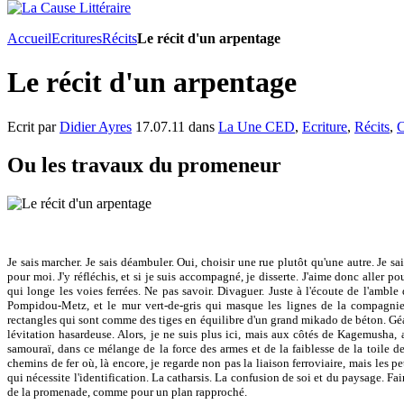
Accueil
Ecritures
Récits
Le récit d'un arpentage
Le récit d'un arpentage
Ecrit par
Didier Ayres
17.07.11 dans
La Une CED
,
Ecriture
,
Récits
,
C
Ou les travaux du promeneur
Je sais marcher. Je sais déambuler. Oui, choisir une rue plutôt qu'une autre. Je sa
pour moi. J'y réfléchis, et si je suis accompagné, je disserte. J'aime donc aller p
qui longe les voies ferrées. Ne pas savoir. Divaguer. Juste à l'écoute de l'amble
Pompidou-Metz, et le mur vert-de-gris qui masque les lignes de la compagnie des
rectangles qui sont comme des tiges en équilibre d'un grand mikado de béton. Géa
lévitation hasardeuse. Alors, je ne suis plus ici, mais aux côtés de Kagemusha, 
samouraï, dans ce mélange de la force des armes et de la faiblesse de la toile de 
chemins de fer où, là encore, je regarde non pas la liaison ferroviaire, mais les p
qui nécessite l'identification. La catharsis. La confusion de soi et du paysage. Fai
de la promenade, comme pour un plan rapproché.