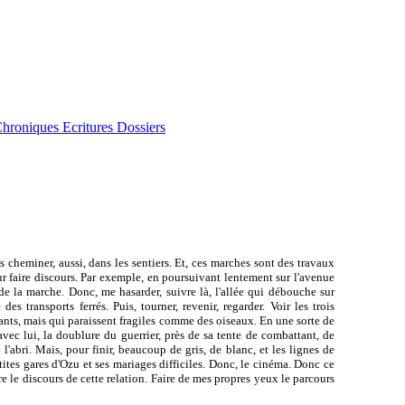
hroniques Ecritures Dossiers
is cheminer, aussi, dans les sentiers. Et, ces marches sont des travaux
our faire discours. Par exemple, en poursuivant lentement sur l'avenue
 de la marche. Donc, me hasarder, suivre là, l'allée qui débouche sur
 transports ferrés. Puis, tourner, revenir, regarder. Voir les trois
nts, mais qui paraissent fragiles comme des oiseaux. En une sorte de
avec lui, la doublure du guerrier, près de sa tente de combattant, de
l'abri. Mais, pour finir, beaucoup de gris, de blanc, et les lignes de
etites gares d'Ozu et ses mariages difficiles. Donc, le cinéma. Donc ce
re le discours de cette relation. Faire de mes propres yeux le parcours