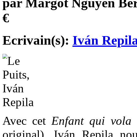
par Margot Nguyen Bér
€
Ecrivain(s):
Iván Repil
Avec cet
Enfant qui vola 
original), Iván Repila n