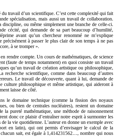
é du travail d’un scientifique. C’est cette complexité qui fait
de spécialisation, mais aussi un travail de collaboration.
a discipline, ou même simplement une branche de celle-ci.
nde cécité, qui demande de sa part beaucoup d’humilité,
déprime avant qu’un chercheur renommé ne m’explique
te précisément à passer le plus clair de son temps à ne pas
core, à se tromper ».
à en rendre compte. Un cours de mathématiques, de science
nt (faute de temps notamment) en quoi consiste un travail
ues qu’un travail de création artistique ou philosophique,
. La recherche scientifique, comme dans beaucoup d’autres
 erreurs. Le travail de découverte, quant à lui, demande de
e culture philosophique et même artistique, qui aideront à
ment laisse de côté.
dans le domaine technique (comme la fission des noyaux
es, ou bien de centrales nucléaires), restent un domaine
ne de la pureté mathématique, une méthode de raisonnement
rent donc ce plaisir d’entraîner notre esprit à surmonter les
ns de la vie quotidienne. L’auteur en donne un exemple avec
pport en latin), qui ont permis d’envisager le calcul de la
 chacun sait, est égale à 1,414231562…, nombre qui nous