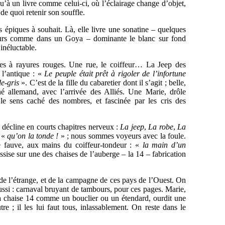
qu’à un livre comme celui-ci, où l’éclairage change d’objet,
 de quoi retenir son souffle.
is épiques à souhait. Là, elle livre une sonatine – quelques
leurs comme dans un Goya – dominante le blanc sur fond
inéluctable.
pes à rayures rouges. Une rue, le coiffeur… La Jeep des
 l’antique : «
Le peuple était prêt à rigoler de l’infortune
e-gris
». C’est de la fille du cabaretier dont il s’agit ; belle,
é allemand, avec l’arrivée des Alliés. Une Marie, drôle
 le sens caché des nombres, et fascinée par les cris des
 décline en courts chapitres nerveux :
La jeep
,
La robe
,
La
– «
qu’on la tonde !
» ; nous sommes voyeurs avec la foule.
e fauve, aux mains du coiffeur-tondeur : «
la main d’un
ssise sur une des chaises de l’auberge – la 14 – fabrication
 de l’étrange, et de la campagne de ces pays de l’Ouest. On
ussi : carnaval bruyant de tambours, pour ces pages. Marie,
a chaise 14 comme un bouclier ou un étendard, ourdit une
re ; il les lui faut tous, inlassablement. On reste dans le