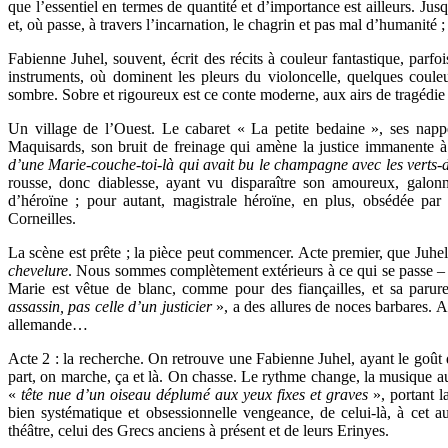
que l’essentiel en termes de quantité et d’importance est ailleurs. Jus
et, où passe, à travers l’incarnation, le chagrin et pas mal d’humanité ;
Fabienne Juhel, souvent, écrit des récits à couleur fantastique, parfo
instruments, où dominent les pleurs du violoncelle, quelques cou
sombre. Sobre et rigoureux est ce conte moderne, aux airs de tragédie 
Un village de l’Ouest. Le cabaret « La petite bedaine », ses nap
Maquisards, son bruit de freinage qui amène la justice immanente à
d’une Marie-couche-toi-là qui avait bu le champagne avec les verts-d
rousse, donc diablesse, ayant vu disparaître son amoureux, galonn
d’héroïne ; pour autant, magistrale héroïne, en plus, obsédée par
Corneilles.
La scène est prête ; la pièce peut commencer. Acte premier, que Juhel
chevelure
. Nous sommes complètement extérieurs à ce qui se passe 
Marie est vêtue de blanc, comme pour des fiançailles, et sa parur
assassin, pas celle d’un justicier
», a des allures de noces barbares. A
allemande…
Acte 2 : la recherche. On retrouve une Fabienne Juhel, ayant le goût
part, on marche, ça et là. On chasse. Le rythme change, la musique a
«
tête nue d’un oiseau déplumé aux yeux fixes et graves
», portant l
bien systématique et obsessionnelle vengeance, de celui-là, à cet aut
théâtre, celui des Grecs anciens à présent et de leurs Erinyes.