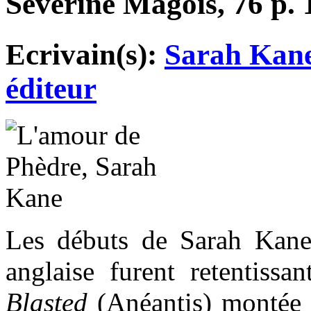
Séverine Magois, 76 p. 
Ecrivain(s):
Sarah Kan
éditeur
Les débuts de Sarah Kane 
anglaise furent retentissa
Blasted
(Anéantis) montée 