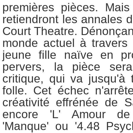
premières
pièces
. Mais 
retiendront les annales 
Court Theatre
. Dénonçan
monde actuel
à travers 
jeune fille naïve en 
pervers, la pièce ser
critique
, qui va jusqu'à 
folle
. Cet échec n'arrêt
créativité effrénée de
encore
'
L' Amour de
'
Manque
' ou '
4.48 Psyc