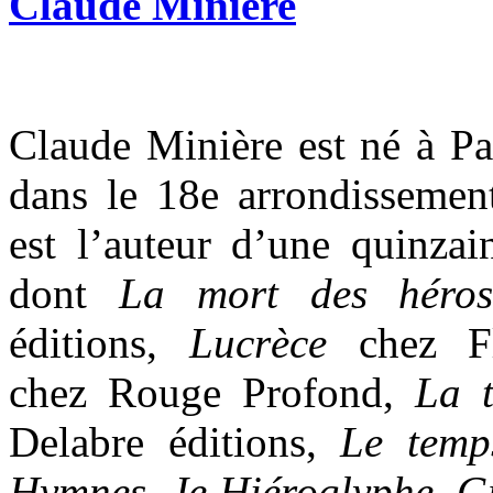
Claude Minière
Claude Minière est né à Pa
dans le 18e arrondissement.
est l’auteur d’une quinzai
dont
La mort des hér
éditions,
Lucrèce
chez F
chez Rouge Profond,
La 
Delabre éditions,
Le temp
Hymnes
,
Je Hiéroglyphe
,
G