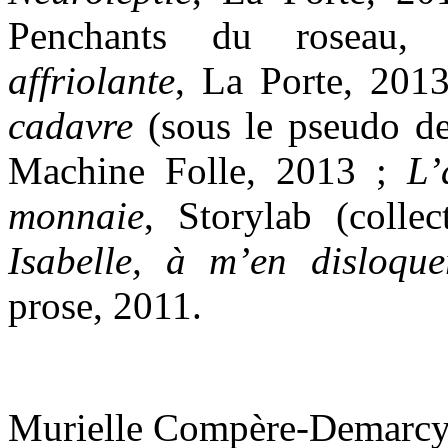
Penchants du roseau
affriolante
, La Porte, 201
cadavre
(sous le pseudo d
Machine Folle, 2013 ;
L’
monnaie
, Storylab (colle
Isabelle, à m’en disloque
prose, 2011.
Murielle Compère-Demarc