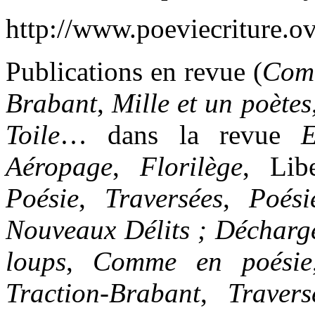
http://www.poeviecriture.o
Publications en revue (
Comm
Brabant
,
Mille et un poètes
Toile
… dans la revue
E
Aéropage
,
Florilège
, Lib
Poésie
,
Traversées
,
Poési
Nouveaux Délits ;
Décharg
loups
,
Comme en poésie
Traction-Brabant
,
Traver