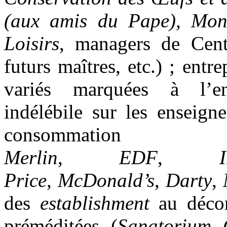
(aux amis du Pape), Mon
Loisirs
, managers de Cen
futurs maîtres, etc.) ; entr
variés marquées à l’e
indélébile sur les enseigne
consomma
Merlin
,
EDF
,
I
Price
,
McDonald’s
,
Darty
,
des
establishment
au décor
préméditées (
Sanatorium