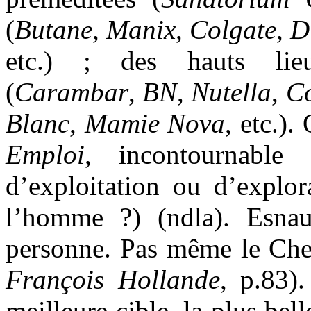
(
Butane
,
Manix
,
Colgate
,
D
etc.) ; des hauts lie
(
Carambar
,
BN
,
Nutella
,
C
Blanc
,
Mamie Nova
, etc.).
Emploi
, incontournable
d’exploitation ou d’explo
l’homme ?) (ndla). Esna
personne. Pas même le Chef
François Hollande
, p.83)
meilleure cible, la plus bell