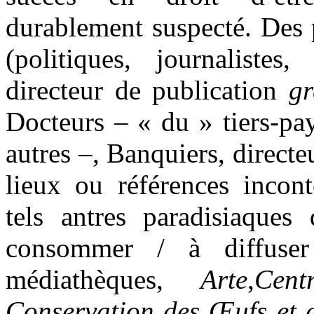
durablement suspecté. Des 
(politiques, journalistes,
directeur de publication
gr
Docteurs – « du » tiers-pa
autres –, Banquiers, directeu
lieux ou références inco
tels antres paradisiaques
consommer / à diffuser 
médiathèques,
Arte
,
Cen
Conservation des Œufs et 