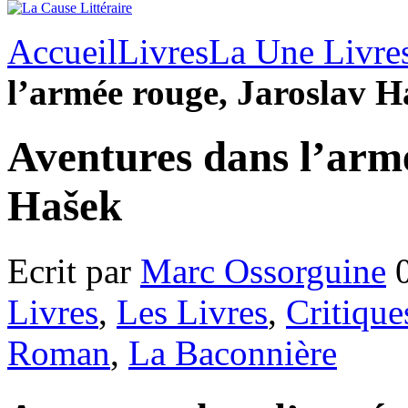
Accueil
Livres
La Une Livre
l’armée rouge, Jaroslav H
Aventures dans l’arm
Hašek
Ecrit par
Marc Ossorguine
0
Livres
,
Les Livres
,
Critique
Roman
,
La Baconnière