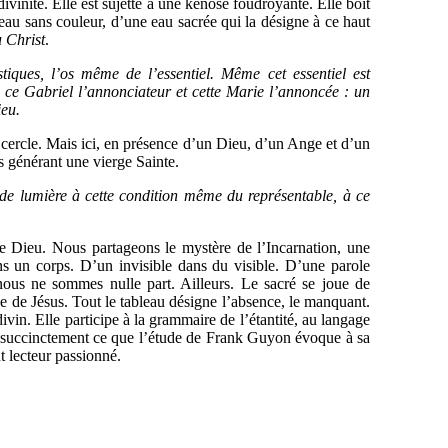
divinité. Elle est sujette à une kénose foudroyante. Elle boit
 eau sans couleur, d’une eau sacrée qui la désigne à ce haut
u Christ
.
es, l’os même de l’essentiel. Même cet essentiel est
re ce Gabriel l’annonciateur et cette Marie l’annoncée : un
ieu.
u cercle. Mais ici, en présence d’un Dieu, d’un Ange et d’un
ais générant une vierge Sainte.
 lumière à cette condition même du représentable, à ce
e Dieu. Nous partageons le mystère de l’Incarnation, une
ans un corps. D’un invisible dans du visible. D’une parole
nous ne sommes nulle part. Ailleurs. Le sacré se joue de
e de Jésus. Tout le tableau désigne l’absence, le manquant.
ivin. Elle participe à la grammaire de l’étantité, au langage
ilà succinctement ce que l’étude de Frank Guyon évoque à sa
ut lecteur passionné.