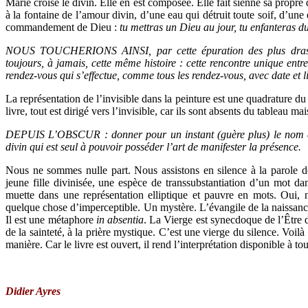
Marie croise le divin. Elle en est composée. Elle fait sienne sa propre 
à la fontaine de l’amour divin, d’une eau qui détruit toute soif, d’une
commandement de Dieu :
tu mettras un Dieu au jour,
tu enfanteras d
NOUS TOUCHERIONS AINSI, par cette épuration des plus drastiqu
toujours, à jamais, cette même histoire : cette rencontre unique ent
rendez-vous qui s’effectue, comme tous les rendez-vous, avec date et l
La représentation de l’invisible dans la peinture est une quadrature d
livre, tout est dirigé vers l’invisible, car ils sont absents du tableau m
DEPUIS L’OBSCUR : donner pour un instant (guère plus) le nom de
divin qui est seul à pouvoir posséder l’art de manifester la présence.
Nous ne sommes nulle part. Nous assistons en silence à la parole d
jeune fille divinisée, une espèce de transsubstantiation d’un mot d
muette dans une représentation elliptique et pauvre en mots. Oui, 
quelque chose d’imperceptible. Un mystère. L’évangile de la naissanc
Il est une métaphore
in absentia
. La Vierge est synecdoque de l’Être d
de la sainteté, à la prière mystique. C’est une vierge du silence. Vo
manière. Car le livre est ouvert, il rend l’interprétation disponible à to
Didier Ayres