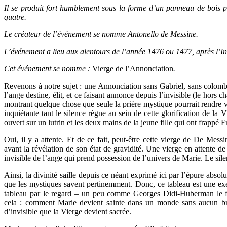
Il se produit fort humblement sous la forme d’un panneau de bois pe
quatre.
Le créateur de l’événement se nomme Antonello de Messine.
L’événement a lieu aux alentours de l’année 1476 ou 1477, après l’I
Cet événement se nomme :
Vierge de l’Annonciation
.
Revenons à notre sujet : une Annonciation sans Gabriel, sans colomb
l’ange destine, élit, et ce faisant annonce depuis l’invisible (le hors 
montrant quelque chose que seule la prière mystique pourrait rendre vi
inquiétante tant le silence règne au sein de cette glorification de la 
ouvert sur un lutrin et les deux mains de la jeune fille qui ont frappé
Oui, il y a attente. Et de ce fait, peut-être cette vierge de De Mes
avant la révélation de son état de gravidité. Une vierge en attente de l
invisible de l’ange qui prend possession de l’univers de Marie. Le silenc
Ainsi, la divinité saille depuis ce néant exprimé ici par l’épure abso
que les mystiques savent pertinemment. Donc, ce tableau est une ex
tableau par le regard – un peu comme Georges Didi-Huberman le f
cela : comment Marie devient sainte dans un monde sans aucun bru
d’invisible que la Vierge devient sacrée.