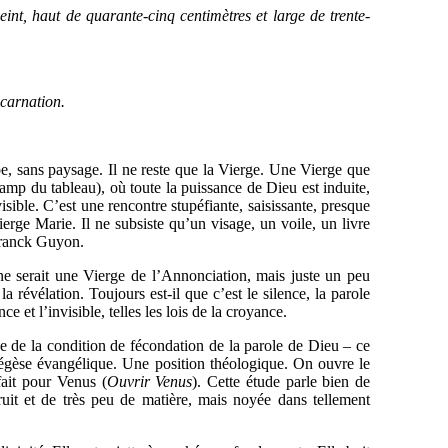
int, haut de quarante-cinq centimètres et large de trente-
ncarnation.
e, sans paysage. Il ne reste que la Vierge. Une Vierge que
champ du tableau), où toute la puissance de Dieu est induite,
sible. C’est une rencontre stupéfiante, saisissante, presque
Vierge Marie. Il ne subsiste qu’un visage, un voile, un livre
 Franck Guyon.
sine serait une Vierge de l’Annonciation, mais juste un peu
a révélation. Toujours est-il que c’est le silence, la parole
e et l’invisible, telles les lois de la croyance.
lue de la condition de fécondation de la parole de Dieu – ce
égèse évangélique. Une position théologique. On ouvre le
ait pour Venus (
Ouvrir Venus
). Cette étude parle bien de
it et de très peu de matière, mais noyée dans tellement