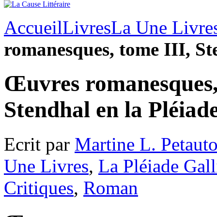
Accueil
Livres
La Une Livre
romanesques, tome III, St
Œuvres romanesques, 
Stendhal en la Pléiad
Ecrit par
Martine L. Petaut
Une Livres
,
La Pléiade Gal
Critiques
,
Roman