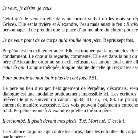
Je veux, je désire, je veux.
Celui qu’elle veut en elle dans un torrent verbal où les mots se r
Grèce). Elle est la rivière et Alexandre, l’eau mais aussi le feu :
Brais
personnage. Il ne prendra que la place d’un membre du chœur pour ré
Je ne veux point de ce corps qu’a souillé mon père.
Repris sept fois.
Perpétue est en exil, en errance. Elle est traquée par la meute des chie
condamnent. Le chœur la regarde, commente. Elle est dans la nuit du n
père d’Alexandre ordonne son exil, refusant cet amour total entre ell
celui-là qui
. Longue mélopée, longue plainte de celle qui reçoit les ass
Pour pouvoir de moi jouir plus de cent fois
. P.51.
Le père au lieu d’exiger l’éloignement de Perpétue, désormais, vien
dialogue est une modalité pratiquement impossible ici. Les écriture
relèvent le plus souvent du canon, pp.34, 41, 75, 79, 83. Le princip
entrent de manière successive. Les voix peuvent également s’entrechoq
p.50. Perpétue avoue à Alexandre qu’elle a tué son père.
Il est tombé. Il gisait devant mes pieds. Tué. Mort tué. C’est lui.
La violence toujours agit contre les corps, dans les entrailles du corps
par le père :