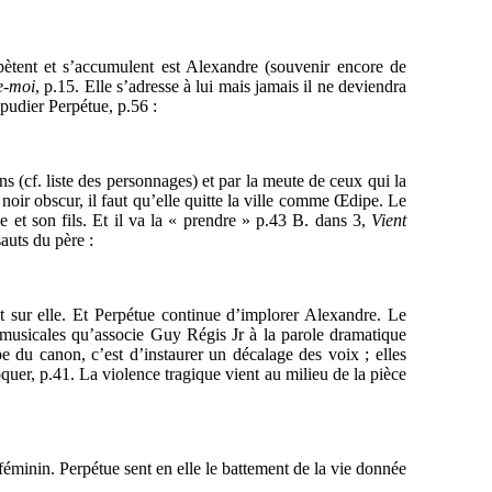
épètent et s’accumulent est Alexandre (souvenir encore de
e-moi
, p.15. Elle s’adresse à lui mais jamais il ne deviendra
pudier Perpétue, p.56 :
ns (cf. liste des personnages) et par la meute de ceux qui la
oir obscur, il faut qu’elle quitte la ville comme Œdipe. Le
e et son fils. Et il va la « prendre » p.43 B. dans 3,
Vient
auts du père :
t sur elle. Et Perpétue continue d’implorer Alexandre. Le
s musicales qu’associe Guy Régis Jr à la parole dramatique
e du canon, c’est d’instaurer un décalage des voix ; elles
uer, p.41. La violence tragique vient au milieu de la pièce
 féminin. Perpétue sent en elle le battement de la vie donnée