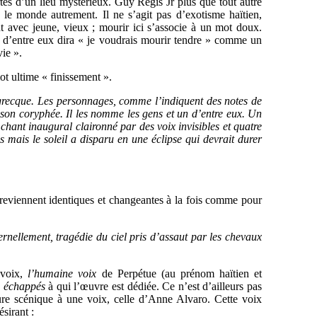
tes d’un lieu mystérieux. Guy Régis Jr plus que tout autre
à le monde autrement. Il ne s’agit pas d’exotisme haïtien,
t avec jeune, vieux ; mourir ici s’associe à un mot doux.
n d’entre eux dira « je voudrais mourir tendre » comme un
vie ».
ot ultime « finissement ».
e grecque. Les personnages, comme l’indiquent des notes de
son coryphée. Il les nomme
les gens
et
un d’entre eux.
Un
chant inaugural claironné par des voix invisibles et quatre
 mais le soleil a disparu en une éclipse qui devrait durer
i reviennent identiques et changeantes à la fois comme pour
rnellement, tragédie du ciel pris d’assaut par les chevaux
 voix,
l’humaine voix
de Perpétue (au prénom haïtien et
u
échappés
à qui l’œuvre est dédiée. Ce n’est d’ailleurs pas
ure scénique à une voix, celle d’Anne Alvaro. Cette voix
sirant :