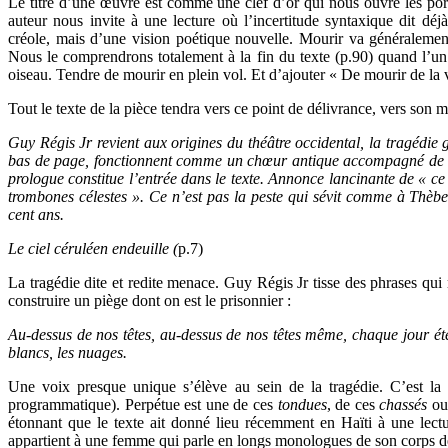
Le titre d’une œuvre est comme une clef d’or qui nous ouvre les por
auteur nous invite à une lecture où l’incertitude syntaxique dit déj
créole, mais d’une vision poétique nouvelle. Mourir va généralemen
Nous le comprendrons totalement à la fin du texte (p.90) quand l’u
oiseau. Tendre de mourir en plein vol. Et d’ajouter « De mourir de la 
Tout le texte de la pièce tendra vers ce point de délivrance, vers son m
Guy Régis Jr revient aux origines du théâtre occidental, la tragédi
bas de page, fonctionnent comme un chœur antique accompagné de 
prologue constitue l’entrée dans le texte. Annonce lancinante de « ce 
trombones célestes ». Ce n’est pas la peste qui sévit comme à Thèbes
cent ans.
Le ciel céruléen endeuille (
p.7)
La tragédie dite et redite menace. Guy Régis Jr tisse des phrases qu
construire un piège dont on est le prisonnier :
Au-dessus de nos têtes, au-dessus de nos têtes même, chaque jour éte
blancs, les nuages.
Une voix presque unique s’élève au sein de la tragédie. C’est la
programmatique). Perpétue est une de ces
tondues
, de ces
chassés
o
étonnant que le texte ait donné lieu récemment en Haïti à une lect
appartient à une femme qui parle en longs monologues de son corps dé