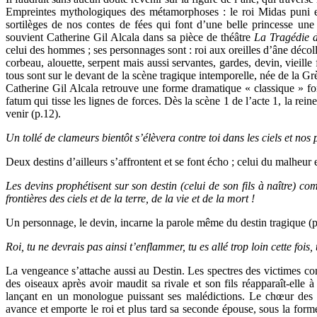
Empreintes mythologiques des métamorphoses : le roi Midas puni et
sortilèges de nos contes de fées qui font d’une belle princesse une
souvient Catherine Gil Alcala dans sa pièce de théâtre
La Tragédie 
celui des hommes ; ses personnages sont : roi aux oreilles d’âne décoll
corbeau, alouette, serpent mais aussi servantes, gardes, devin, vieil
tous sont sur le devant de la scène tragique intemporelle, née de la Grè
Catherine Gil Alcala retrouve une forme dramatique « classique » fon
fatum qui tisse les lignes de forces. Dès la scène 1 de l’acte 1, la rei
venir (p.12).
Un tollé de clameurs bientôt s’élèvera contre toi dans les ciels et nos
Deux destins d’ailleurs s’affrontent et se font écho ; celui du malheur 
Les devins prophétisent sur son destin (celui de son fils à naître) c
frontières des ciels et de la terre, de la vie et de la mort !
Un personnage, le devin, incarne la parole même du destin tragique (p
Roi, tu ne devrais pas ainsi t’enflammer, tu es allé trop loin cette fois, 
La vengeance s’attache aussi au Destin. Les spectres des victimes 
des oiseaux après avoir maudit sa rivale et son fils réapparaît-elle à
lançant en un monologue puissant ses malédictions. Le chœur des es
avance et emporte le roi et plus tard sa seconde épouse, sous la for