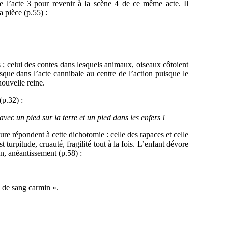
que l’acte 3 pour revenir à la scène 4 de ce même acte. Il
a pièce (p.55) :
 ; celui des contes dans lesquels animaux, oiseaux côtoient
sque dans l’acte cannibale au centre de l’action puisque le
nouvelle reine.
(p.32) :
vec un pied sur la terre et un pied dans les enfers !
eure répondent à cette dichotomie : celle des rapaces et celle
 turpitude, cruauté, fragilité tout à la fois. L’enfant dévore
n, anéantissement (p.58) :
 de sang carmin ».