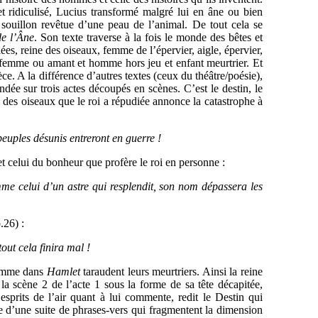
 ridiculisé, Lucius transformé malgré lui en âne ou bien
 souillon revêtue d’une peau de l’animal. De tout cela se
de l’Âne
. Son texte traverse à la fois le monde des bêtes et
ées, reine des oiseaux, femme de l’épervier, aigle, épervier,
le femme ou amant et homme hors jeu et enfant meurtrier. Et
ce. A la différence d’autres textes (ceux du théâtre/poésie),
dée sur trois actes découpés en scènes. C’est le destin, le
ne des oiseaux que le roi a répudiée annonce la catastrophe à
 peuples désunis entreront en guerre !
et celui du bonheur que profère le roi en personne :
omme celui d’un astre qui resplendit, son nom dépassera les
.26) :
tout cela finira mal !
comme dans
Hamlet
taraudent leurs meurtriers. Ainsi la reine
 la scène 2 de l’acte 1 sous la forme de sa tête décapitée,
prits de l’air quant à lui commente, redit le Destin qui
me d’une suite de phrases-vers qui fragmentent la dimension