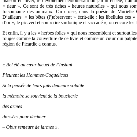
maison en hiver, le dévoilement éblouissant du jardin en été, l’auto
« rieur ». Ce sont de très riches « heures naturelles » qui nous sont
foisonnante des animaux. On croise, dans la poésie de Murielle C
D’ailleurs, « les bêtes (l’)observent » écrit-elle ; les libellules ces
d’or », le pic-vert et son « rire sardonique et saccadé », ou encore les 
Et enfin, il y a les « herbes folles » qui nous ressemblent et surtout 
rouges comme la couverture de ce livre et comme un cœur qui palpite 
région de Picardie a connus.
« Bel été au cœur bleuet de l’Instant
Pleurent les Hommes-Coquelicots
Si la pensée de leurs faits demeure volatile
la mémoire se souvient de la boucherie
des armes
dressées pour décimer
– Obus semeurs de larmes »
.