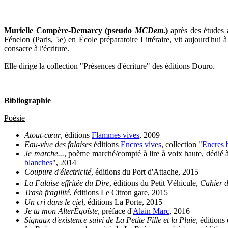
Murielle Compère-Demarcy (pseudo
MCDem
.)
après des études
Fénelon (Paris, 5e) en École préparatoire Littéraire, vit aujourd'hui 
consacre à l'écriture.
Elle dirige la collection "Présences d'écriture" des éditions Douro.
Bibliographie
Poésie
Atout-cœur
, éditions
Flammes vives
, 2009
Eau-vive des falaises
éditions
Encres vives
, collection "
Encres 
Je marche...
, poème marché/compté à lire à voix haute, dédié
blanches
", 2014
Coupure d'électricité
, éditions du Port d'Attache, 2015
La Falaise effritée du Dire
, éditions du Petit Véhicule,
Cahier d'
Trash fragilité
, éditions Le Citron gare, 2015
Un cri dans le ciel
, éditions La Porte, 2015
Je tu mon AlterÈgoïste
, préface d'
Alain Marc
, 2016
Signaux d'existence suivi de La Petite Fille et la Pluie
, éditions