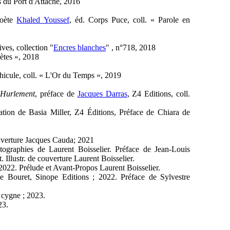
ns du Port d'Attache, 2016
poète
Khaled Youssef
, éd. Corps Puce, coll. « Parole en
ives, collection "
Encres blanches
" , n°718, 2018
ètes », 2018
éhicule, coll. « L'Or du Temps », 2019
 Hurlement
, préface de
Jacques Darras
, Z4 Editions, coll.
pation de Basia Miller, Z4 Éditions, Préface de Chiara de
couverture Jacques Cauda; 2021
ographies de Laurent Boisselier. Préface de Jean-Louis
llustr. de couverture Laurent Boisselier.
 2022. Prélude et Avant-Propos Laurent Boisselier.
ppe Bouret, Sinope Editions ; 2022. Préface de Sylvestre
 cygne ; 2023.
23.