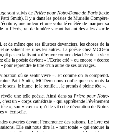
ouge
sont suivis de
Prière pour Notre-Dame de Paris
(texte
 Patti Smith). Il y a dans les poésies de Murielle Compère-
criture, une ardeur et une volonté entêtée de marquer sa
. « J’écris, rai de lumière vacant battant des ailes / sur le
et de même que ses illustres devanciers, les choses de la
t et se saluent les unes les autres. La poésie chez MCDem
onçoit pas en la lisant « d’œuvre comme détachée de la vie »
elle la poésie devient « l’Ecrire crié » ou encore « écorce
» pour reprendre le titre d’un autre de ses ouvrages.
vibration où se sentir vivre ». Et comme on la comprend.
icaine Patti Smith, MCDem nous confie que ses mots la
 je le sens, le hume, je le renifle… le prends à pleine tête ».
révèle une telle poésie. Ainsi dans sa
Prière pour Notre-
e, c’est un « corps-cathédrale » qui appréhende l’évènement
« tête », son « cœur » qu’elle vit cette dévoration de Notre-
 », écrit-elle.
andes ouvertes devant l’émergence des saisons. Le livre est
aisons. Elle sait nous dire la « nuit totale » qui entoure la