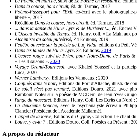
Le Poème en marche
, suivi de
Le Poème en résistance
, éditio
Dans la course, hors circuit
, éd. du Tarmac, 2017
Poème-Passeport pour l'Exil
, co-écrit avec le photographe-
liberté », 2017
Réédition
Dans la course, hors circuit
, éd. Tarmac, 2018
... dans la danse de Hurle-Lyre & de Hurlevent...
, éd. Encres V
L'Oiseau invisible du Temps
, éd. Henry, coll. « La Main aux po
Alchimiste du soleil pulvérisé
, Z4 Éditions, 2019
Fenêtre ouverte sur la poésie de Luc Vidal
, éditions du Petit V
Dans les landes de Hurle-Lyre
, Z4 Éditions,
2019
L'écorce rouge suivi de Prière pour Notre-Dame de Paris &
« Les 4 saisons »,
2020
Voyage Grand-Tournesol
, avec Khaled Youssef et la partici
Luca, 2020
Werner Lambersy
, Editions les Vanneaux ; 2020
Confinés dans le noir
, Éditions du Port d'Attache, illustr. de 
Le soleil n'est pas terminé
, Editions Douro, 2021 avec phot
Rambour. Notes sur la poésie de MCDem. de Jean-Yves Guigot. I
l'ange du mascaret
, Editions Henry, Coll. Les Ecrits du Nord ;
La deuxième bouche
, avec le psychanalyste-écrivain Phili
Clancier (Président de l'Académie Mallarmé).
L'appel de la louve
, Editions du Cygne, Collection Le chant du
Louve, y es-tu ?
, Editions Douro, Coll. Poésies au Présent ; 20
A propos du rédacteur