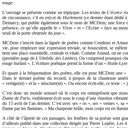
rouge
.
L’ouvrage se présente comme un triptyque. Les textes de
L’écorce r
de circonstance, s’il en est) et de
Hurlement
(ce dernier étant dédié à
Demarcy, qui publie également sous le nom de MCDem, une force d’é
présence, ce qu’elle appelle le « Vivre » et « l’Ecrire » face au monde
seuil de la porte obstruée du jour ».
MCDem s’inscrit dans la lignée de poètes comme Cendrars et Artaud, 
vie, pour employer une expression triviale, se bousculent, se mêlen
tient une place essentielle, centrale et vitale. Comme Artaud, on ne c
(première page de
L’Ombilic des Limbes
). On comprend pourquoi chez 
rouge hurlant ». L’écriture poétique prend la forme d’un « Hurle-Lyre 
Et quant à la fréquentation des poètes, elle est pour MCDem une « 
Dans le dernier poème du recueil, à propos de la chanteuse amér
« vertige(nt) » et la « structure(nt) ». Ou encore écrit-elle, ce texte : «
C’est donc un monde sensuel où le corps est omniprésent que nous 
Dame de Paris
, visiblement écrit sous le coup d’une émotion vibrant
du 15 avril de l’an dernier. C’est avec ses « os », ses « veines », sa 
Dame par les flammes. « Ma charpente brûle, mon corps est en flammes
A côté de l’âpreté de ces passages, les fenêtres de sa poésie sont gr
d’ailleurs publié dans une collection dirigée par Pierre Lepère, Les 4 s