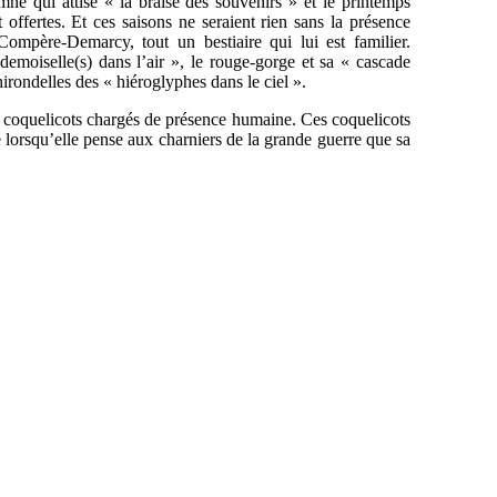
mne qui attise « la braise des souvenirs » et le printemps
 offertes. Et ces saisons ne seraient rien sans la présence
ompère-Demarcy, tout un bestiaire qui lui est familier.
 « demoiselle(s) dans l’air », le rouge-gorge et sa « cascade
hirondelles des « hiéroglyphes dans le ciel ».
les coquelicots chargés de présence humaine. Ces coquelicots
lorsqu’elle pense aux charniers de la grande guerre que sa