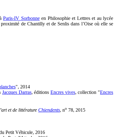
 à
Paris-IV Sorbonne
en Philosophie et Lettres et au lycée
à proximité de Chantilly et de Senlis dans l’Oise où elle se
blanches
", 2014
 à
Jacques Darras
, éditions
Encres vives
, collection "
Encres
o
art et de littérature
Chiendents
, n
78, 2015
 du Petit Véhicule, 2016