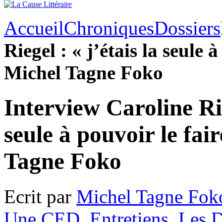
Accueil
Chroniques
Dossiers
Riegel : « j’étais la seule 
Michel Tagne Foko
Interview Caroline Rie
seule à pouvoir le fai
Tagne Foko
Ecrit par
Michel Tagne Fok
Une CED
,
Entretiens
,
Les D