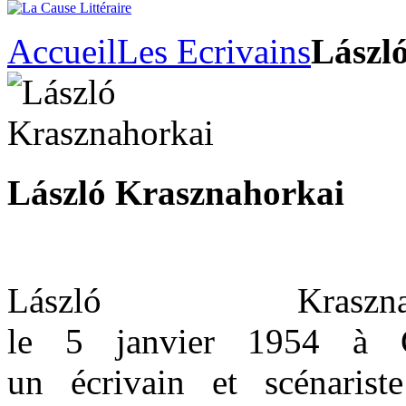
Accueil
Les Ecrivains
Lászl
László Krasznahorkai
László Kraszn
le 5 janvier 1954 à G
un écrivain et scénarist