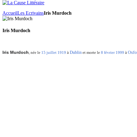
Accueil
Les Ecrivains
Iris Murdoch
Iris Murdoch
Iris Murdoch
, née le
15
juillet
1919
à
Dublin
et morte le
8
février
1999
à
Oxfo