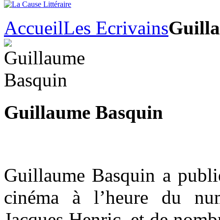
Accueil
Les Ecrivains
Guill
Guillaume Basquin
Guillaume Basquin a publ
cinéma à l’heure du num
Jacques Henric, et de nombr