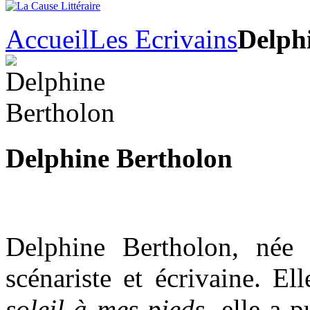
Accueil
Les Ecrivains
Delph
Delphine Bertholon
Delphine Bertholon, née
scénariste et écrivaine. El
soleil à mes pieds
, elle a 