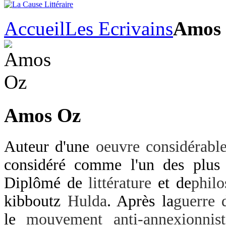
Accueil
Les Ecrivains
Amos
Amos Oz
Auteur d'une
oeuvre considérabl
considéré comme l'un des plu
Diplômé de
littérature
et de
philo
kibboutz
Hulda
. Après la
guerre 
le
mouvement anti-annexionnist