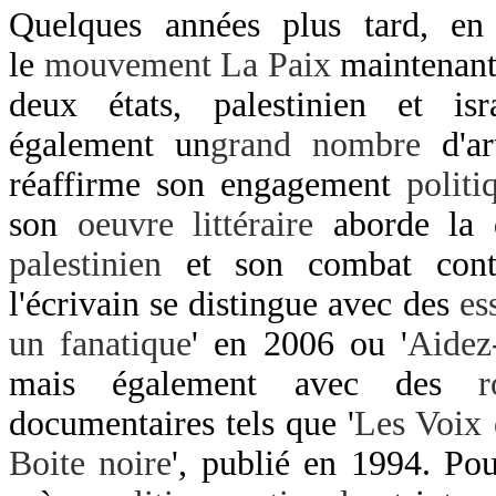
Quelques années plus tard, e
le
mouvement La Paix
maintenant 
deux états, palestinien et isra
également un
grand nombre
d'ar
réaffirme son engagement
politi
son
oeuvre littéraire
aborde la 
palestinien
et son combat con
l'écrivain se distingue avec des
es
un fanatique
' en 2006 ou '
Aidez
mais également avec des
documentaires tels que '
Les Voix 
Boite noire
', publié en 1994. Pou