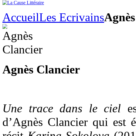
Accueil
Les Ecrivains
Agnès
Agnès Clancier
Une trace dans le ciel
es
d’Agnès Clancier qui est é
récit
Karina Sokolova
(2014