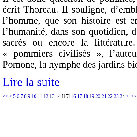
écrit Thoreau. Il souligne, d’emb
l’homme, que son histoire est en
l’humanité, dans son quotidien, d
sacrés ou encore la littérature.
« pommiers civilisés », l’aut
Pomone, la nymphe des jardins bie
Lire la suite
<<
<
5
6
7
8
9
10
11
12
13
14
[
15
]
16
17
18
19
20
21
22
23
24
>
>