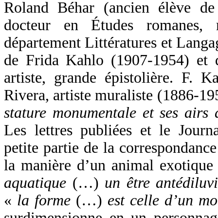
Roland Béhar (ancien élève de
docteur en Études romanes, 
département Littératures et Langag
de Frida Kahlo (1907-1954) et 
artiste, grande épistolière. F.
Rivera, artiste muraliste (1886-195
stature monumentale et ses airs
Les lettres publiées et le Journ
petite partie de la correspondance
la manière d’un animal exotique
aquatique
(…)
un être antédiluv
«
la forme
(…)
est celle d’un mon
surdimensionne en un personnag