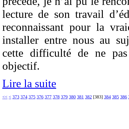
précède, je n’ai pu le renco
lecture de son travail d’éd
reconnaissant pour la vrai
installer entre nous au su
cette difficulté de ne pa
objectif.
Lire la suite
<<
<
373
374
375
376
377
378
379
380
381
382
[
383
]
384
385
386