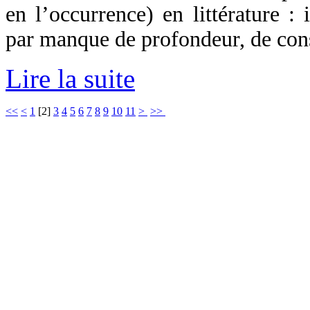
en l’occurrence) en littérature :
par manque de profondeur, de cons
Lire la suite
<<
<
1
[
2
]
3
4
5
6
7
8
9
10
11
>
>>