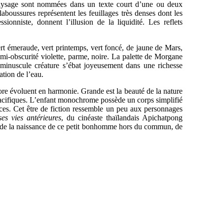
aysage sont nommées dans un texte court d’une ou deux
aboussures représentent les feuillages très denses dont les
sionniste, donnent l’illusion de la liquidité. Les reflets
ert émeraude, vert printemps, vert foncé, de jaune de Mars,
emi-obscurité violette, parme, noire. La palette de Morgane
a minuscule créature s’ébat joyeusement dans une richesse
ation de l’eau.
lore évoluent en harmonie. Grande est la beauté de la nature
 pacifiques. L’enfant monochrome possède un corps simplifié
es. Cet être de fiction ressemble un peu aux personnages
es vies antérieures
, du cinéaste thaïlandais Apichatpong
 de la naissance de ce petit bonhomme hors du commun, de