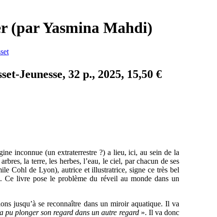
er (par Yasmina Mahdi)
set
et-Jeunesse, 32 p., 2025, 15,50 €
ine inconnue (un extraterrestre ?) a lieu, ici, au sein de la
bres, la terre, les herbes, l’eau, le ciel, par chacun de ses
 Cohl de Lyon), autrice et illustratrice, signe ce très bel
. Ce livre pose le problème du réveil au monde dans un
ions jusqu’à se reconnaître dans un miroir aquatique. Il va
l a pu plonger son regard dans un autre regard
». Il va donc