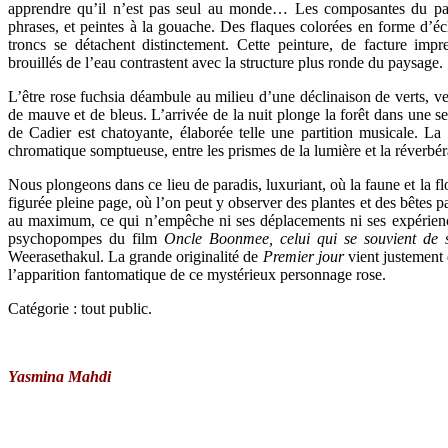
apprendre qu’il n’est pas seul au monde… Les composantes du p
phrases, et peintes à la gouache. Des flaques colorées en forme d’écl
troncs se détachent distinctement. Cette peinture, de facture impres
brouillés de l’eau contrastent avec la structure plus ronde du paysage.
L’être rose fuchsia déambule au milieu d’une déclinaison de verts, v
de mauve et de bleus. L’arrivée de la nuit plonge la forêt dans une s
de Cadier est chatoyante, élaborée telle une partition musicale. L
chromatique somptueuse, entre les prismes de la lumière et la réverbér
Nous plongeons dans ce lieu de paradis, luxuriant, où la faune et la f
figurée pleine page, où l’on peut y observer des plantes et des bêtes
au maximum, ce qui n’empêche ni ses déplacements ni ses expérienc
psychopompes du film
Oncle Boonmee, celui qui se souvient de s
Weerasethakul. La grande originalité de
Premier jour
vient justement
l’apparition fantomatique de ce mystérieux personnage rose.
Catégorie : tout public.
Yasmina Mahdi