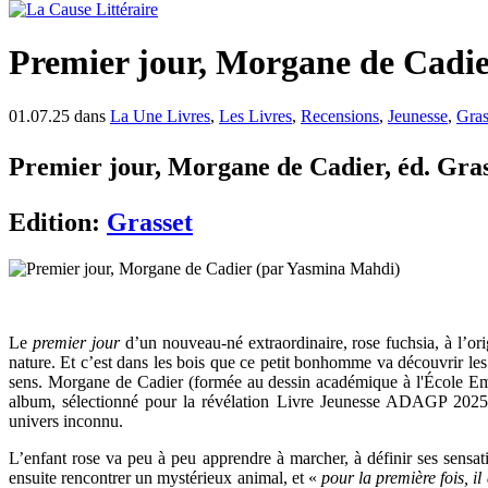
Premier jour, Morgane de Cadi
01.07.25 dans
La Une Livres
,
Les Livres
,
Recensions
,
Jeunesse
,
Gras
Premier jour, Morgane de Cadier, éd. Grass
Edition:
Grasset
Le
premier jour
d’un nouveau-né extraordinaire, rose fuchsia, à l’orig
nature. Et c’est dans les bois que ce petit bonhomme va découvrir les ar
sens. Morgane de Cadier (formée au dessin académique à l'École Emile
album, sélectionné pour la révélation Livre Jeunesse ADAGP 2025
univers inconnu.
L’enfant rose va peu à peu apprendre à marcher, à définir ses sensat
ensuite rencontrer un mystérieux animal, et «
pour la première fois, i