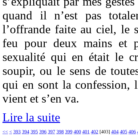
s’expliquait par mes gestes
quand il n’est pas total
l’offrande faite au ciel, le 
feu pour deux mains et p
sexualité qui en était le cr
soupir, ou le sens de toute
qui en sont la confession, l
vient et s’en va.
Lire la suite
<<
<
393
394
395
396
397
398
399
400
401
402
[
403
]
404
405
406