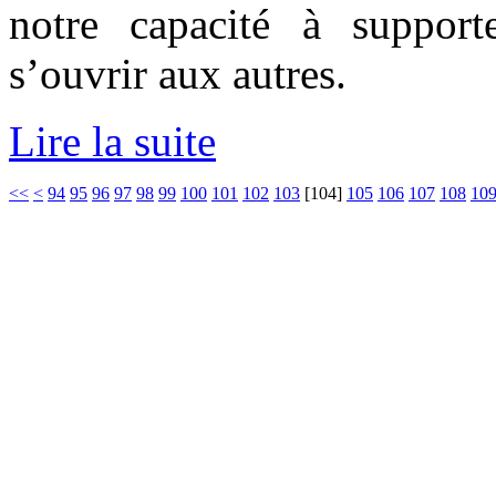
notre capacité à support
s’ouvrir aux autres.
Lire la suite
<<
<
94
95
96
97
98
99
100
101
102
103
[
104
]
105
106
107
108
10