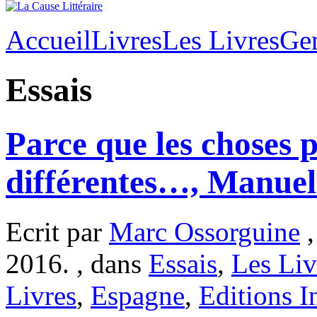
Accueil
Livres
Les Livres
Ge
Essais
Parce que les choses 
différentes…, Manue
Ecrit par
Marc Ossorguine
,
2016. , dans
Essais
,
Les Liv
Livres
,
Espagne
,
Editions I